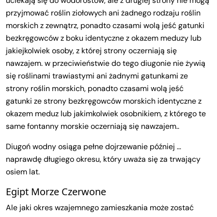
uciekają się do wodorostów, ale z drugiej strony nie mogą
przyjmować roślin ziołowych ani żadnego rodzaju roślin
morskich z zewnątrz, ponadto czasami wolą jeść gatunki
bezkręgowców z boku identyczne z okazem meduzy lub
jakiejkolwiek osoby, z której strony oczerniają się
nawzajem. w przeciwieństwie do tego diugonie nie żywią
się roślinami trawiastymi ani żadnymi gatunkami ze
strony roślin morskich, ponadto czasami wolą jeść
gatunki ze strony bezkręgowców morskich identyczne z
okazem meduz lub jakimkolwiek osobnikiem, z którego te
same fontanny morskie oczerniają się nawzajem..
Diugoń wodny osiąga pełne dojrzewanie później …
naprawdę długiego okresu, który uważa się za trwający
osiem lat.
Egipt Morze Czerwone
Ale jaki okres wzajemnego zamieszkania może zostać