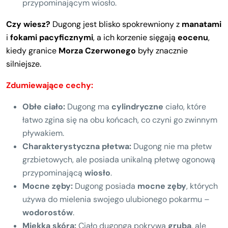
przypominającym wiosło.
Czy wiesz?
Dugong jest blisko spokrewniony z
manatami
i
fokami pacyficznymi
, a ich korzenie sięgają
eocenu
,
kiedy granice
Morza Czerwonego
były znacznie
silniejsze.
Zdumiewające cechy:
Obłe ciało:
Dugong ma
cylindryczne
ciało, które
łatwo zgina się na obu końcach, co czyni go zwinnym
pływakiem.
Charakterystyczna płetwa:
Dugong nie ma płetw
grzbietowych, ale posiada unikalną płetwę ogonową
przypominającą
wiosło
.
Mocne zęby:
Dugong posiada
mocne zęby
, których
używa do mielenia swojego ulubionego pokarmu –
wodorostów
.
Miękka skóra:
Ciało dugonga pokrywa
gruba
, ale