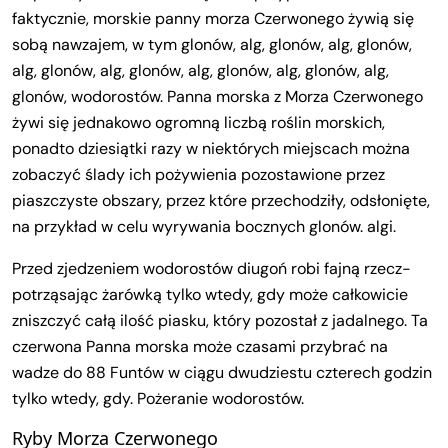
faktycznie, morskie panny morza Czerwonego żywią się
sobą nawzajem, w tym glonów, alg, glonów, alg, glonów,
alg, glonów, alg, glonów, alg, glonów, alg, glonów, alg,
glonów, wodorostów. Panna morska z Morza Czerwonego
żywi się jednakowo ogromną liczbą roślin morskich,
ponadto dziesiątki razy w niektórych miejscach można
zobaczyć ślady ich pożywienia pozostawione przez
piaszczyste obszary, przez które przechodziły, odsłonięte,
na przykład w celu wyrywania bocznych glonów. algi.
Przed zjedzeniem wodorostów diugoń robi fajną rzecz-
potrząsając żarówką tylko wtedy, gdy może całkowicie
zniszczyć całą ilość piasku, który pozostał z jadalnego. Ta
czerwona Panna morska może czasami przybrać na
wadze do 88 Funtów w ciągu dwudziestu czterech godzin
tylko wtedy, gdy. Pożeranie wodorostów.
Ryby Morza Czerwonego