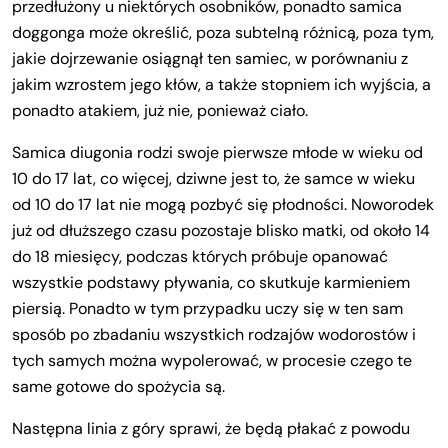
przedłużony u niektórych osobników, ponadto samica
doggonga może określić, poza subtelną różnicą, poza tym,
jakie dojrzewanie osiągnął ten samiec, w porównaniu z
jakim wzrostem jego kłów, a także stopniem ich wyjścia, a
ponadto atakiem, już nie, ponieważ ciało.
Samica diugonia rodzi swoje pierwsze młode w wieku od
10 do 17 lat, co więcej, dziwne jest to, że samce w wieku
od 10 do 17 lat nie mogą pozbyć się płodności. Noworodek
już od dłuższego czasu pozostaje blisko matki, od około 14
do 18 miesięcy, podczas których próbuje opanować
wszystkie podstawy pływania, co skutkuje karmieniem
piersią. Ponadto w tym przypadku uczy się w ten sam
sposób po zbadaniu wszystkich rodzajów wodorostów i
tych samych można wypolerować, w procesie czego te
same gotowe do spożycia są.
Następna linia z góry sprawi, że będą płakać z powodu