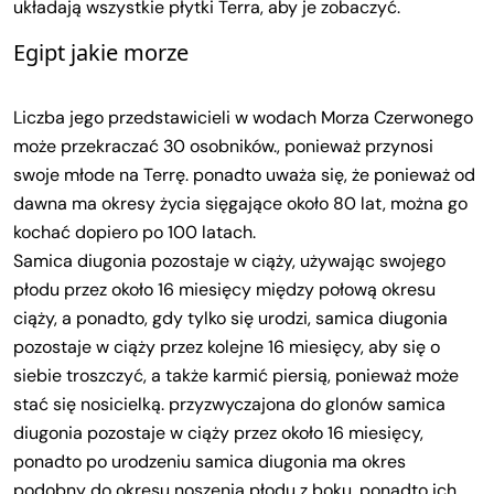
układają wszystkie płytki Terra, aby je zobaczyć.
Egipt jakie morze
Liczba jego przedstawicieli w wodach Morza Czerwonego
może przekraczać 30 osobników., ponieważ przynosi
swoje młode na Terrę. ponadto uważa się, że ponieważ od
dawna ma okresy życia sięgające około 80 lat, można go
kochać dopiero po 100 latach.
Samica diugonia pozostaje w ciąży, używając swojego
płodu przez około 16 miesięcy między połową okresu
ciąży, a ponadto, gdy tylko się urodzi, samica diugonia
pozostaje w ciąży przez kolejne 16 miesięcy, aby się o
siebie troszczyć, a także karmić piersią, ponieważ może
stać się nosicielką. przyzwyczajona do glonów samica
diugonia pozostaje w ciąży przez około 16 miesięcy,
ponadto po urodzeniu samica diugonia ma okres
podobny do okresu noszenia płodu z boku, ponadto ich