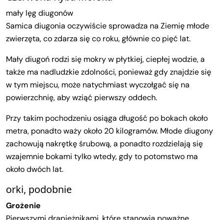
mały lęg diugonów
Samica diugonia oczywiście sprowadza na Ziemię młode
zwierzęta, co zdarza się co roku, głównie co pięć lat.
Mały diugoń rodzi się mokry w płytkiej, ciepłej wodzie, a
także ma nadludzkie zdolności, ponieważ gdy znajdzie się
w tym miejscu, może natychmiast wyczołgać się na
powierzchnię, aby wziąć pierwszy oddech.
Przy takim pochodzeniu osiąga długość po bokach około
metra, ponadto waży około 20 kilogramów. Młode diugony
zachowują nakrętkę śrubową, a ponadto rozdzielają się
wzajemnie bokami tylko wtedy, gdy to potomstwo ma
około dwóch lat.
orki, podobnie
Grożenie
Pierwszymi drapieżnikami, które stanowią poważne