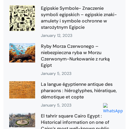
Egipskie Symbole- Znaczenie
symboli egipskich – egipskie znaki-
amulety i symbole ochronne w
starożytnym Egipcie
January 12, 2023
Ryby Morza Czerwonego –
niebezpieczna ryba w Morzu
Czerwonym-Nurkowanie z rurką
Egipt
January 5, 2023
La langue égyptienne antique des
pharaons : hiéroglyphes, hiératique,
démotique et copte
January 5, 2023
El tahrir square Cairo Egypt :
Historical information on one of
Cairo’s most well-known public