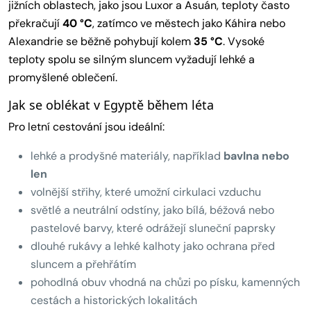
jižních oblastech, jako jsou Luxor a Asuán, teploty často
překračují
40 °C
, zatímco ve městech jako Káhira nebo
Alexandrie se běžně pohybují kolem
35 °C
. Vysoké
teploty spolu se silným sluncem vyžadují lehké a
promyšlené oblečení.
Jak se oblékat v Egyptě během léta
Pro letní cestování jsou ideální:
lehké a prodyšné materiály, například
bavlna nebo
len
volnější střihy, které umožní cirkulaci vzduchu
světlé a neutrální odstíny, jako bílá, béžová nebo
pastelové barvy, které odrážejí sluneční paprsky
dlouhé rukávy a lehké kalhoty jako ochrana před
sluncem a přehřátím
pohodlná obuv vhodná na chůzi po písku, kamenných
cestách a historických lokalitách