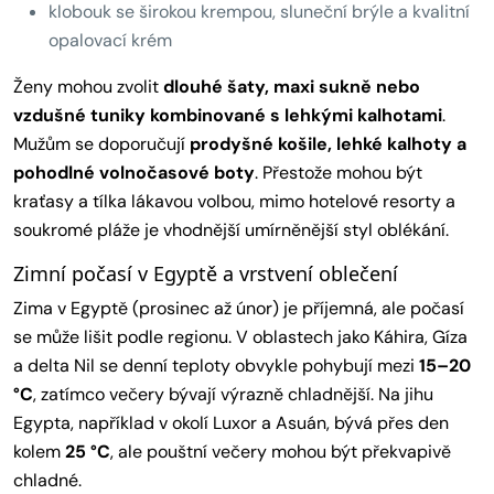
klobouk se širokou krempou, sluneční brýle a kvalitní
opalovací krém
Ženy mohou zvolit
dlouhé šaty, maxi sukně nebo
vzdušné tuniky kombinované s lehkými kalhotami
.
Mužům se doporučují
prodyšné košile, lehké kalhoty a
pohodlné volnočasové boty
. Přestože mohou být
kraťasy a tílka lákavou volbou, mimo hotelové resorty a
soukromé pláže je vhodnější umírněnější styl oblékání.
Zimní počasí v Egyptě a vrstvení oblečení
Zima v Egyptě (prosinec až únor) je příjemná, ale počasí
se může lišit podle regionu. V oblastech jako Káhira, Gíza
a delta Nil se denní teploty obvykle pohybují mezi
15–20
°C
, zatímco večery bývají výrazně chladnější. Na jihu
Egypta, například v okolí Luxor a Asuán, bývá přes den
kolem
25 °C
, ale pouštní večery mohou být překvapivě
chladné.