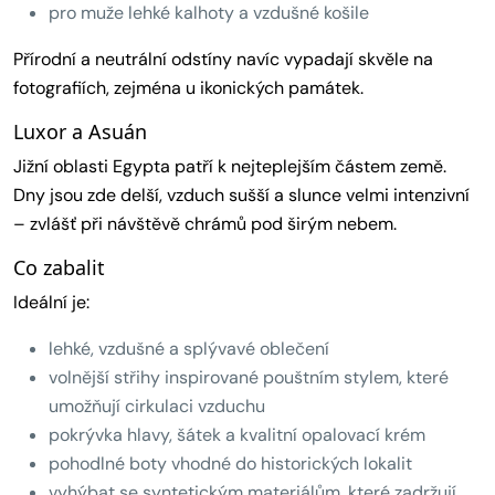
pro muže lehké kalhoty a vzdušné košile
Přírodní a neutrální odstíny navíc vypadají skvěle na
fotografiích, zejména u ikonických památek.
Luxor a Asuán
Jižní oblasti Egypta patří k nejteplejším částem země.
Dny jsou zde delší, vzduch sušší a slunce velmi intenzivní
– zvlášť při návštěvě chrámů pod širým nebem.
Co zabalit
Ideální je:
lehké, vzdušné a splývavé oblečení
volnější střihy inspirované pouštním stylem, které
umožňují cirkulaci vzduchu
pokrývka hlavy, šátek a kvalitní opalovací krém
pohodlné boty vhodné do historických lokalit
vyhýbat se syntetickým materiálům, které zadržují