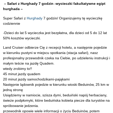
– Safari z Hurghady 7 godzin -wycieczki fakultatywne egipt
hurghada –
Super Safari z
Hurghady
7 godzin/ Organizujemy tę wycieczkę
codziennie
-Dzieci do lat 5 wycieczka jest bezpłatna, dla dzieci od 5 do 12 lat
50% kosztów wycieczki.
Land Cruiser odbierze Cię z recepcji hotelu, a następnie pojedzie
w kierunku pustyni w miejscu spotkania (stacja safari), nasz
profesjonalny przewodnik czeka na Ciebie, po udzieleniu instrukcji i
małym teście na jazdę Quadem.
wtedy zrobimy to!!
45 minut jazdy quadem
20 minut jazdy samochodzikami-pająkami
Następnie lądownik pojedzie w kierunku wioski Beduinów, 25 km w
jedną stronę
Usiądziemy w namiocie, szisza dymi, beduiński napój herbaciany,
świeże podpłomyki, które beduińska kobieta piecze dla turystów na
spróbowanie jedzenia.
przewodnik opowie wiele informacji o życiu Beduinów, potem