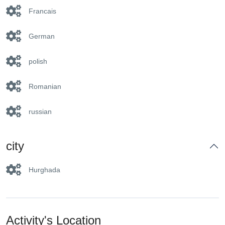
Francais
German
polish
Romanian
russian
city
Hurghada
Activity's Location