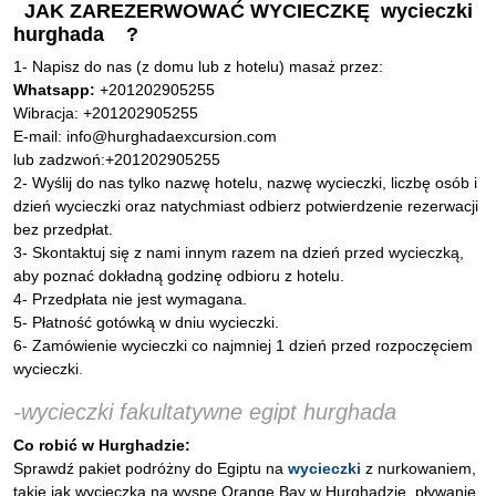
JAK ZAREZERWOWAĆ WYCIECZKĘ wycieczki
hurghada ?
1- Napisz do nas (z domu lub z hotelu) masaż przez:
Whatsapp:
+201202905255
Wibracja: +201202905255
E-mail: info@hurghadaexcursion.com
lub zadzwoń:+201202905255
2- Wyślij do nas tylko nazwę hotelu, nazwę wycieczki, liczbę osób i
dzień wycieczki oraz natychmiast odbierz potwierdzenie rezerwacji
bez przedpłat.
3- Skontaktuj się z nami innym razem na dzień przed wycieczką,
aby poznać dokładną godzinę odbioru z hotelu.
4- Przedpłata nie jest wymagana.
5- Płatność gotówką w dniu wycieczki.
6- Zamówienie wycieczki co najmniej 1 dzień przed rozpoczęciem
wycieczki
.
-wycieczki fakultatywne egipt hurghada
Co robić w Hurghadzie:
Sprawdź pakiet podróżny do Egiptu na
wycieczki
z nurkowaniem,
takie jak wycieczka na wyspę Orange Bay w Hurghadzie, pływanie