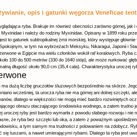
żywianie, opis i gatunki węgorza Veneficae ten
glądająca ryba. Brakuje im również obecności zarówno górnej, jak i 
Myxinidae i należy do rodziny Myxinidae. Opisany w 1899 roku prz
st to gatunek subtropikalnej żmii morskiej, który występuje główn
pokojnym, w tym na wybrzeżach Meksyku, Nikaragui, Japonii i Sta
zerwone w Egipcie ma wielu członków wokół raf koralowych. Ryba c
koło 100 do 500 metrów (330 do 1640 stóp), ale może nurkować głę
ną długość około 90,0 cm (35,4 cala). Charakterystyka uroczej ry
zerwone
 i ma dużą liczbę gruczołów śluzowych bezpośrednio na skórze. Jego
iano wcześniej, ta urocza ryba nie ma górnej ani dolnej szczęki, ale 
oceanów, dlatego w większości nie mogą mieć bardzo rozwiniętych ocz
jącego obrazu otaczającego środowiska wodnego, a zatem trudno je
ej uroczej ryby jest bardzo wymarła z powodu słabego rozwoju i nie
asne, że ryba bez szczęki lub oka, a zatem z poważnym upośledzenie
rodowisku, a tym samym ma trudności z polowaniem na zdobycz. Ryby
 się tuszami, a nawet umierającymi rybami. Dlatego ta ryba jest uwa