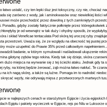
zerwone
 łatwo ustalić, czy ten lepki śluz jest toksyczny, czy nie, chociaż n
da się zarówno z wody, jak i aminokwasów oraz niewielkiej ilości wł
sowi może przechodzić przez dowolną z tych zamkniętych przestrz
i. Ponadto, gdyby zostały faktycznie połknięte przez któregokolwiek 
pochłonęłyby je od wewnątrz w tak duży i ohydny sposób, że wyplułyb
kóra i skład Veneficae tentaculata Pod skórą tej uroczej ryby znajduj
pusta przestrzeń. Uważa się, że ze względu na obecność tej pustej p
który może uzupełnić do Prawie 35% przed całkowitym napełnieniem. 
wadzili badanie, w którym symulowali i naśladowali ukąszenie reki
ina gilotynę zębów tego rekina. Kiedy tak się dzieje, skóra czarown
 dużo miejsca na wyrwanie się z tej ścieżki ataku. Jednak gdy ta 
j ryby, na której będzie żerować, ząb można łatwo nakłuć. Te czar
 na ich nagą skórę, a także są luźne. Pomaga im to nadrobić niedoc
 skręcać węzły, nie odrywają mięsa z przetworzonych martwych tusz
zerwone
pcie w najlepszych cenach w starożytnym Egipcie i życia egipskich 
dach Egiptu i pakiety wycieczek w Egipcie, rejs po Nilu w Luksorze 