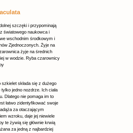
taculata
dolnej szczęki i przypominają
ez światowego naukowca i
ie we wschodnim środkowym i
nów Zjednoczonych. Żyje na
zarownica żyje na średnich
biej w wodzie. Ryba czarownicy
by
 szkielet składa się z dużego
tylko jedno nozdrze. Ich ciała
u. Dlatego nie pomaga im to
st łatwo zidentyfikować swoje
 nadąża za otaczającym
m wzroku, daje jej niewiele
 te żywią się głównie krwią
żana za jedną z najbardziej