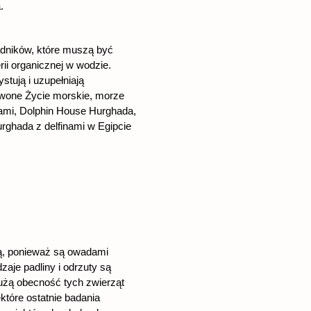
.
adników, które muszą być
ii organicznej w wodzie.
stują i uzupełniają
rwone Życie morskie, morze
nami, Dolphin House Hurghada,
ghada z delfinami w Egipcie
ią, ponieważ są owadami
aje padliny i odrzuty są
użą obecność tych zwierząt
które ostatnie badania