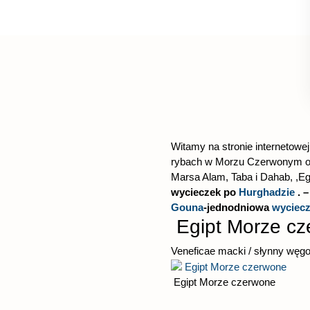
Witamy na stronie internetowe
rybach w Morzu Czerwonym ora
Marsa Alam, Taba i Dahab, ,E
wycieczek po
Hurghadzie
. –
Gouna
-jednodniowa
wyciecz
Egipt Morze c
Veneficae macki / słynny węgo
Egipt Morze czerwone