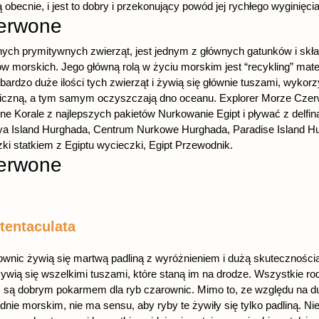
ą obecnie, i jest to dobry i przekonujący powód jej rychłego wyginięcia
zerwone
anych prymitywnych zwierząt, jest jednym z głównych gatunków i skł
morskich. Jego główną rolą w życiu morskim jest “recykling” mater
rdzo duże ilości tych zwierząt i żywią się głównie tuszami, wykorzy
aniczną, a tym samym oczyszczają dno oceanu. Explorer Morze Cze
 Korale z najlepszych pakietów Nurkowanie Egipt i pływać z delfi
Island Hurghada, Centrum Nurkowe Hurghada, Paradise Island Hur
ki statkiem z Egiptu wycieczki, Egipt Przewodnik.
zerwone
tentaculata
wnic żywią się martwą padliną z wyróżnieniem i dużą skutecznośc
wią się wszelkimi tuszami, które staną im na drodze. Wszystkie rodz
 są dobrym pokarmem dla ryb czarownic. Mimo to, ze względu na d
dnie morskim, nie ma sensu, aby ryby te żywiły się tylko padliną. Nie