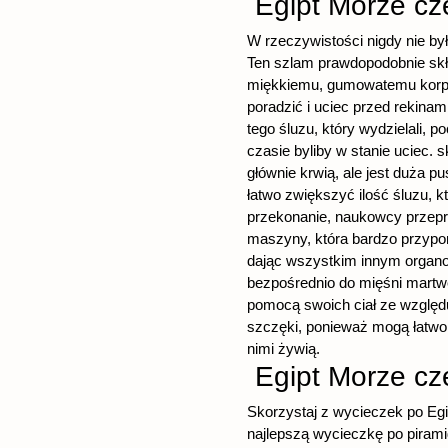
Egipt Morze c
W rzeczywistości nigdy nie było
Ten szlam prawdopodobnie skła
miękkiemu, gumowatemu korpu
poradzić i uciec przed rekinam
tego śluzu, który wydzielali, 
czasie byliby w stanie uciec. s
głównie krwią, ale jest duża 
łatwo zwiększyć ilość śluzu, 
przekonanie, naukowcy przepro
maszyny, która bardzo przypom
dając wszystkim innym organom
bezpośrednio do mięśni martwe
pomocą swoich ciał ze względu
szczęki, ponieważ mogą łatwo
nimi żywią.
Egipt Morze c
Skorzystaj z wycieczek po Egi
najlepszą wycieczkę po pirami