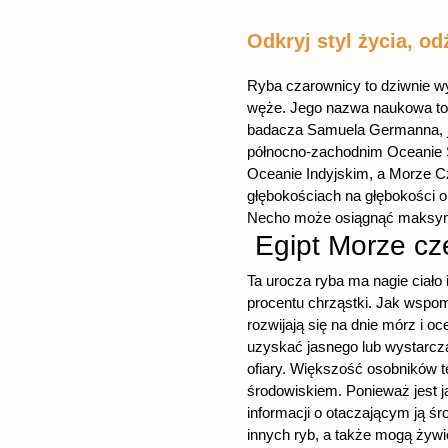
Odkryj styl życia, od
Ryba czarownicy to dziwnie wy
węże. Jego nazwa naukowa to 
badacza Samuela Germanna, je
północno-zachodnim Oceanie S
Oceanie Indyjskim, a Morze C
głębokościach na głębokości o
Necho może osiągnąć maksymal
Egipt Morze c
Ta urocza ryba ma nagie ciało
procentu chrząstki. Jak wspomn
rozwijają się na dnie mórz i 
uzyskać jasnego lub wystarcza
ofiary. Większość osobników t
środowiskiem. Ponieważ jest j
informacji o otaczającym ją ś
innych ryb, a także mogą żywić