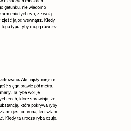
 w niektórych robakach
ego gatunku, nie wiadomo
karmieniu tych ryb, że wolą
y zjeść ją od wewnątrz. Kiedy
e. Tego typu ryby mogą również
arkowane. Ale najsłynniejsze
ość sięga prawie pół metra.
arły. Ta ryba woli je
ch cech, które sprawiają, że
substancją, która pokrywa ryby
zlamu jest ochrona, ten szlam
. Kiedy ta urocza ryba czuje,