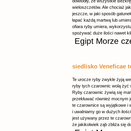
dowiodły, że wszystkie Bezkręg
wieloszczetów. Ale chociaż jak
jeszcze, w jaki sposób gatune
łapać każdą martwą lub umieraj
ofiara ryby umiera, wykorzystu
spożywać duże ilości nawet ki
Egipt Morze c
siedlisko Veneficae t
Te urocze ryby zwykle żyją we
ryby tych czarownic wolą żyć 
Ryby czarownic żywią się martw
przekłuwać również mocnym jęz
te czarownice są wyjątkowe i w
i uwalniamy go w dużych iloś
jest używany przez te czarown
że jakikolwiek ząb zbliża się 