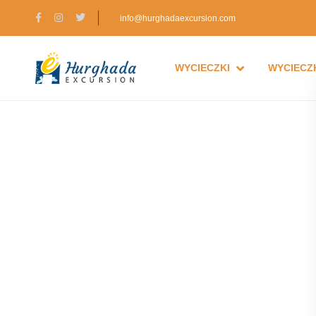
info@hurghadaexcursion.com
WYCIECZKI
WYCIECZK