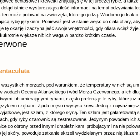
owce bentosowe i krewetki znajdują się w tej uroczej rybie, a także
 dotąd istnieje wystarczająca ilość informacji na temat odżywiania t
k ten może polować na zwierzęta, które go jedzą. Wiadomo jednak o 
ącą rybę językiem. Ponieważ jest w stanie wejść do ciała ofiary, ab
je tę okazję i zaczyna jeść swoje wnętrzności, gdy ofiara wciąż żyj
lkukrotnie większe niż ich waga w bardzo krótkim czasie.
zerwone
entaculata
 wszystkich morzach, pod warunkiem, że temperatury w nich są umi
w wodach Oceanu Atlantyckiego i wód Morza Czerwonego, a ich dług
ymi lub umierającymi rybami, często preferując te ryby, które już um
ykiem i zębami. Zjada mięso i wysysa krew. Jedną z najważniejszy
yjątkowe, jest szlam, z którego słyną. Ten szlam jest galaretowatą 
ciach, gdy ryby czarownic są zestresowane. Jedynym powodem ich s
ice do obrony przed innymi drapieżnikami próbującymi na nie polować
do jej skóry, powoduje zatkanie skrzeli wydzielanym przez nią śluzem.