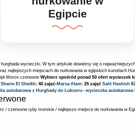
nurkowanie w
Egipcie
j hurghada wycieczki. W tym artykule dowiemy się o najważniejszyc
z najlepszych miejscach do nurkowania w egipskich kurortach Hur
gipt Morze czerwone
Wybierz spośród ponad 50 ofert wycieczek ło
Sharm El Sheikh
: 40 zajęć-
Marsa Alam
: 25 zajęć
Sahl Hashish
5
ka autokarowa z Hurghady do Luksoru
–
wycieczka autokarowa 
zerwone
rz / czerwone ryby morskie / najlepsze miejsce do nurkowania w Egi