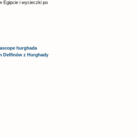
w Egipcie i wycieczki po
eascope hurghada
m Delfinów z Hurghady