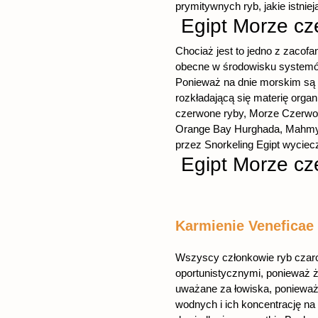
prymitywnych ryb, jakie istniej
Egipt Morze c
Chociaż jest to jedno z zacof
obecne w środowisku systemów 
Ponieważ na dnie morskim są ba
rozkładającą się materię org
czerwone ryby, Morze Czerwone
Orange Bay Hurghada, Mahmya 
przez Snorkeling Egipt wyciecz
Egipt Morze c
Karmienie Veneficae 
Wszyscy członkowie ryb czaro
oportunistycznymi, ponieważ ży
uważane za łowiska, ponieważ
wodnych i ich koncentrację na 