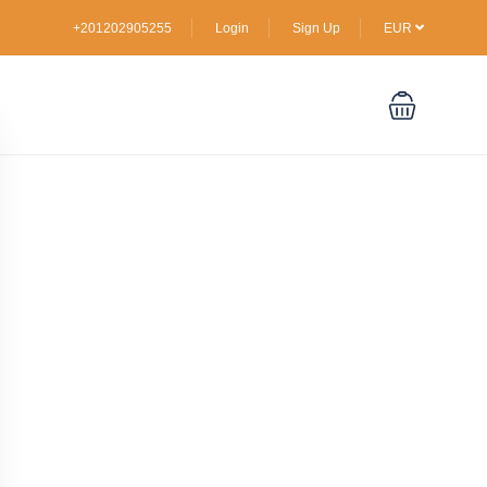
+201202905255
Login
Sign Up
EUR