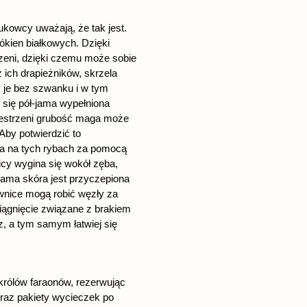
aukowcy uważają, że tak jest.
ókien białkowych. Dzięki
eni, dzięki czemu może sobie
z ich drapieżników, skrzela
y je bez szwanku i w tym
e się pół-jama wypełniona
rzestrzeni grubość maga może
Aby potwierdzić to
na na tych rybach za pomocą
icy wygina się wokół zęba,
sama skóra jest przyczepiona
ownice mogą robić węzły za
iągnięcie związane z brakiem
, a tym samym łatwiej się
królów faraonów, rezerwując
oraz pakiety wycieczek po