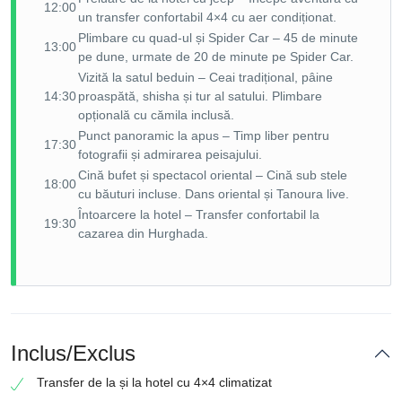
12:00
un transfer confortabil 4×4 cu aer condiționat.
Plimbare cu quad-ul și Spider Car – 45 de minute
13:00
pe dune, urmate de 20 de minute pe Spider Car.
Vizită la satul beduin – Ceai tradițional, pâine
14:30
proaspătă, shisha și tur al satului. Plimbare
opțională cu cămila inclusă.
Punct panoramic la apus – Timp liber pentru
17:30
fotografii și admirarea peisajului.
Cină bufet și spectacol oriental – Cină sub stele
18:00
cu băuturi incluse. Dans oriental și Tanoura live.
Întoarcere la hotel – Transfer confortabil la
19:30
cazarea din Hurghada.
Inclus/Exclus
Transfer de la și la hotel cu 4×4 climatizat