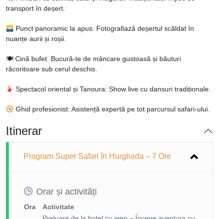
transport în deșert.
Punct panoramic la apus: Fotografiază deșertul scăldat în
nuanțe aurii și roșii.
🍽 Cină bufet: Bucură-te de mâncare gustoasă și băuturi
răcoritoare sub cerul deschis.
Spectacol oriental și Tanoura: Show live cu dansuri tradiționale.
Ghid profesionist: Asistență expertă pe tot parcursul safari-ului.
Itinerar
Program Super Safari în Hurghada – 7 Ore
Orar și activități
Ora
Activitate
Preluare de la hotel cu jeep – Începe aventura cu