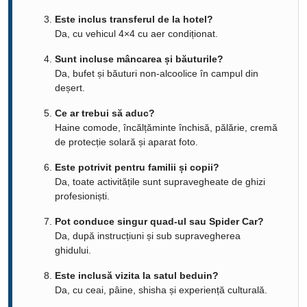
Este inclus transferul de la hotel?
Da, cu vehicul 4×4 cu aer condiționat.
Sunt incluse mâncarea și băuturile?
Da, bufet și băuturi non-alcoolice în campul din
deșert.
Ce ar trebui să aduc?
Haine comode, încălțăminte închisă, pălărie, cremă
de protecție solară și aparat foto.
Este potrivit pentru familii și copii?
Da, toate activitățile sunt supravegheate de ghizi
profesioniști.
Pot conduce singur quad-ul sau Spider Car?
Da, după instrucțiuni și sub supravegherea
ghidului.
Este inclusă vizita la satul beduin?
Da, cu ceai, pâine, shisha și experiență culturală.