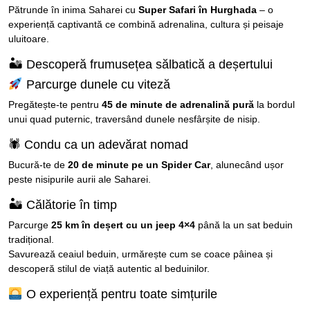
Pătrunde în inima Saharei cu
Super Safari în Hurghada
– o
experiență captivantă ce combină adrenalina, cultura și peisaje
uluitoare.
🏜 Descoperă frumusețea sălbatică a deșertului
Parcurge dunele cu viteză
Pregătește-te pentru
45 de minute de adrenalină pură
la bordul
unui quad puternic, traversând dunele nesfârșite de nisip.
🕷 Condu ca un adevărat nomad
Bucură-te de
20 de minute pe un Spider Car
, alunecând ușor
peste nisipurile aurii ale Saharei.
🏜 Călătorie în timp
Parcurge
25 km în deșert cu un jeep 4×4
până la un sat beduin
tradițional.
Savurează ceaiul beduin, urmărește cum se coace pâinea și
descoperă stilul de viață autentic al beduinilor.
O experiență pentru toate simțurile