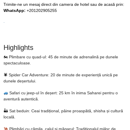
Trimite-ne un mesaj direct din camera de hotel sau de acasă prin:
WhatsApp:
+201202905255
.
Highlights
🏍 Plimbare cu quad-ul: 45 de minute de adrenalină pe dunele
spectaculoase.
🕷 Spider Car Adventure: 20 de minute de experiență unică pe
dunele deșertului.
Safari cu jeep-ul în deșert: 25 km în inima Saharei pentru o
aventură autentică.
🏜 Sat beduin: Ceai tradițional, pâine proaspătă, shisha și cultură
locală.
Plimbări cu cămila, calul și măgarul: Tradiționalul mijloc de