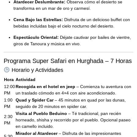
Atardecer Deslumbrante:
Observa cómo el desierto se
transforma en un mar de oro y carmesí.
Cena Bajo las Estrellas:
Disfruta de un delicioso buffet con
bebidas incluidas bajo el cielo nocturno del desierto.
Espectáculo Oriental:
Déjate cautivar por bailes de vientre,
giros de Tanoura y música en vivo.
Programa Super Safari en Hurghada – 7 Horas
Horario y Actividades
Hora
Actividad
12:00
Recogida en el hotel en jeep
– Comienza tu aventura con
PM
un traslado cómodo en 4×4 con aire acondicionado.
1:00
Quad y Spider Car
– 45 minutos en quad por las dunas,
PM
seguido de 20 minutos en spider car.
Visita al Pueblo Beduino
– Té tradicional, pan recién
2:30
horneado, shisha y recorrido por el pueblo. Opcional paseo
PM
en camello incluido.
Mirador al Atardecer
– Disfruta de las impresionantes
5:30