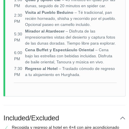
PM
dunas, seguido de 20 minutos en spider car.
Visita al Pueblo Beduino
– Té tradicional, pan
2:30
recién horneado, shisha y recorrido por el pueblo.
PM
Opcional paseo en camello incluido.
Mirador al Atardecer
– Disfruta de las
5:30
impresionantes vistas del desierto y captura fotos
PM
de las dunas doradas. Tiempo libre para explorar.
Cena Buffet y Espectáculo Oriental
– Cena
6:00
bajo las estrellas con bebidas incluidas. Disfruta
PM
de baile oriental, Tanoura y música en vivo.
7:30
Regreso al Hotel
– Traslado cómodo de regreso
PM
a tu alojamiento en Hurghada.
Included/Excluded
Recogida y regreso al hotel en 4×4 con aire acondicionado