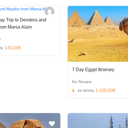
ay Trip to Dendera and
rom Marsa Alam
w
140,00€
ny
7 Day Egypt Itinerary
No Review
1.100,00€
ze strony