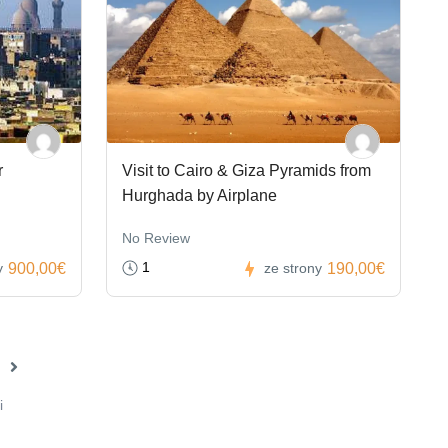
r
Visit to Cairo & Giza Pyramids from
Hurghada by Airplane
No Review
1
900,00€
190,00€
y
ze strony
i