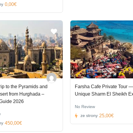
0,00€
ny
ip to the Pyramids and
Farsha Cafe Private Tour —
sert from Hurghada –
Unique Sharm El Sheikh E
 Guide 2026
No Review
w
25,00€
ze strony
450,00€
ny