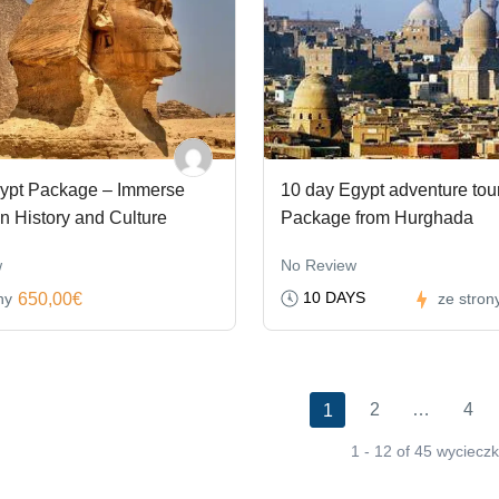
ypt Package – Immerse
10 day Egypt adventure tou
in History and Culture
Package from Hurghada
w
No Review
10 DAYS
650,00€
ny
ze stron
2
…
4
1
1 - 12 of 45 wycieczk