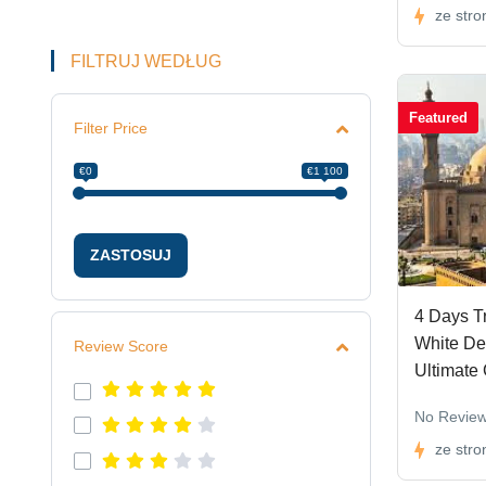
ze stro
FILTRUJ WEDŁUG
Featured
Filter Price
€0
€1 100
ZASTOSUJ
4 Days Tr
White De
Review Score
Ultimate
No Revie
ze stro