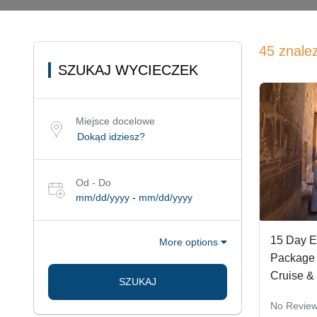
45 znale
SZUKAJ WYCIECZEK
Miejsce docelowe
Od - Do
mm/dd/yyyy
-
mm/dd/yyyy
15 Day E
More options
Package 
Cruise &
SZUKAJ
No Revie