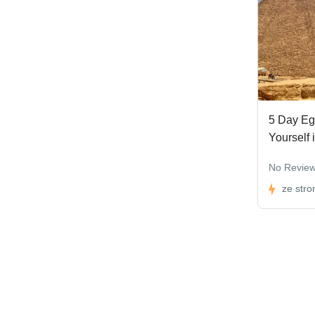
5 Day Eg
Yourself 
No Revie
ze stro