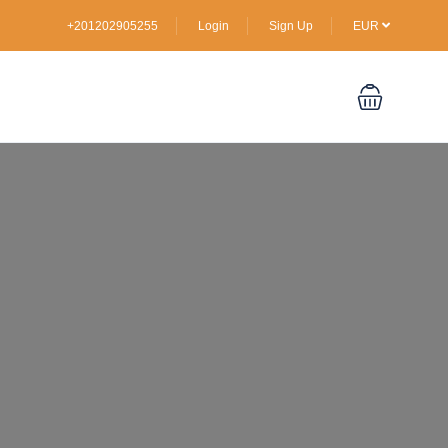
+201202905255
Login
Sign Up
EUR