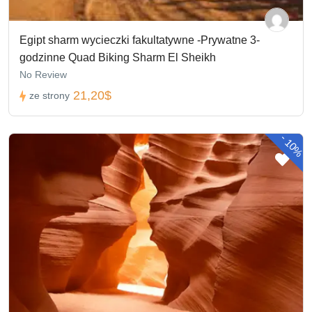
Egipt sharm wycieczki fakultatywne -Prywatne 3-
godzinne Quad Biking Sharm El Sheikh
No Review
21,20$
ze strony
-
10%