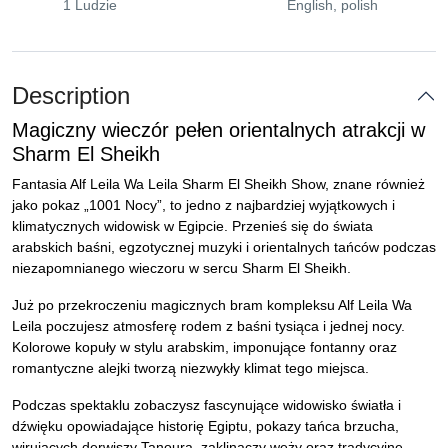
1 Ludzie
English, polish
Description
Magiczny wieczór pełen orientalnych atrakcji w
Sharm El Sheikh
Fantasia Alf Leila Wa Leila Sharm El Sheikh Show, znane również
jako pokaz „1001 Nocy”, to jedno z najbardziej wyjątkowych i
klimatycznych widowisk w Egipcie. Przenieś się do świata
arabskich baśni, egzotycznej muzyki i orientalnych tańców podczas
niezapomnianego wieczoru w sercu Sharm El Sheikh.
Już po przekroczeniu magicznych bram kompleksu Alf Leila Wa
Leila poczujesz atmosferę rodem z baśni tysiąca i jednej nocy.
Kolorowe kopuły w stylu arabskim, imponujące fontanny oraz
romantyczne alejki tworzą niezwykły klimat tego miejsca.
Podczas spektaklu zobaczysz fascynujące widowisko światła i
dźwięku opowiadające historię Egiptu, pokazy tańca brzucha,
wirujących derwiszy Tanoura, zaklinaczy węży oraz tradycyjne