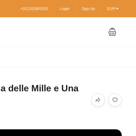
+201202905255
Login
Sign Up
EUR
 delle Mille e Una