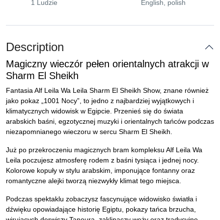
1 Ludzie
English, polish
Description
Magiczny wieczór pełen orientalnych atrakcji w
Sharm El Sheikh
Fantasia Alf Leila Wa Leila Sharm El Sheikh Show, znane również
jako pokaz „1001 Nocy”, to jedno z najbardziej wyjątkowych i
klimatycznych widowisk w Egipcie. Przenieś się do świata
arabskich baśni, egzotycznej muzyki i orientalnych tańców podczas
niezapomnianego wieczoru w sercu Sharm El Sheikh.
Już po przekroczeniu magicznych bram kompleksu Alf Leila Wa
Leila poczujesz atmosferę rodem z baśni tysiąca i jednej nocy.
Kolorowe kopuły w stylu arabskim, imponujące fontanny oraz
romantyczne alejki tworzą niezwykły klimat tego miejsca.
Podczas spektaklu zobaczysz fascynujące widowisko światła i
dźwięku opowiadające historię Egiptu, pokazy tańca brzucha,
wirujących derwiszy Tanoura, zaklinaczy węży oraz tradycyjne