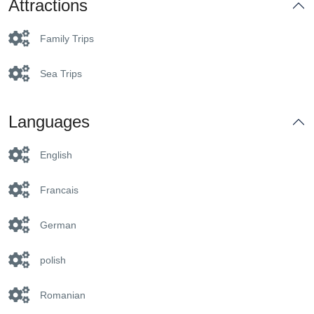
Attractions
Family Trips
Sea Trips
Languages
English
Francais
German
polish
Romanian