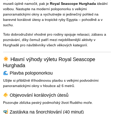
museli úplně namočit, pak je
Royal Seascope Hurghada
ideální
volbou. Nastupte na moderní poloponorku s velkými
panoramatickými okny a vychutnejte si jedinečný pohled na
barevné korálové útesy a tropické ryby Egypta – pohodlně a v
suchu.
Toto dobrodružství vhodné pro rodiny spojuje relaxaci, zábavu a
poznávání, díky čemuž patří mezi nejoblíbenější aktivity v
Hurghadě pro návštěvníky všech věkových kategorií.
Hlavní výhody výletu Royal Seascope
Hurghada
Plavba poloponorkou
Užijte si přibližně tříhodinovou plavbu s velkými podvodními
panoramatickými okny v hloubce až 6 metrů.
Objevování korálových útesů
Pozorujte zblízka pestrý podmořský život Rudého moře.
Zastávka na šnorchlování (40 minut)