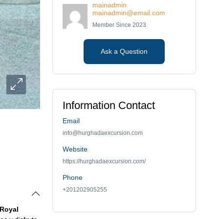
mainadmin
mainadmin@email.com
Member Since 2023
Ask a Question
Information Contact
Email
info@hurghadaexcursion.com
Website
https://hurghadaexcursion.com/
Phone
+201202905255
Royal