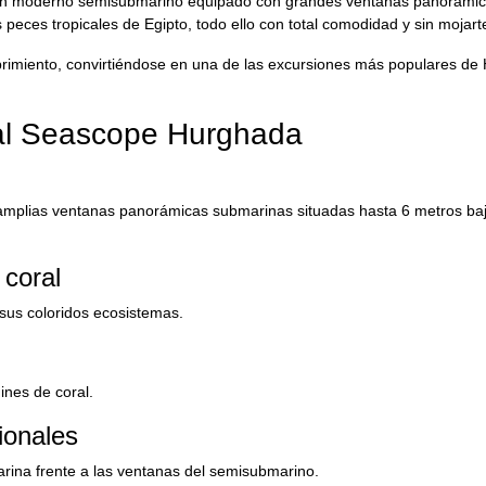
 un moderno semisubmarino equipado con grandes ventanas panorámica
s peces tropicales de Egipto, todo ello con total comodidad y sin mojart
ubrimiento, convirtiéndose en una de las excursiones más populares d
yal Seascope Hurghada
mplias ventanas panorámicas submarinas situadas hasta 6 metros baj
 coral
sus coloridos ecosistemas.
ines de coral.
ionales
rina frente a las ventanas del semisubmarino.