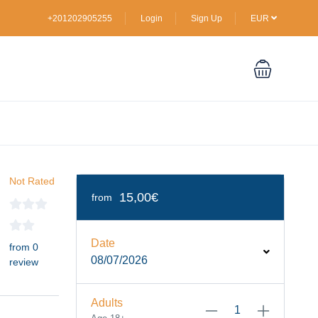
+201202905255
Login
Sign Up
EUR
Not Rated
15,00€
from
Date
from 0
08/07/2026
review
Adults