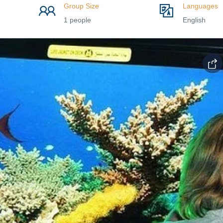
Group Size
Languages
1 people
English