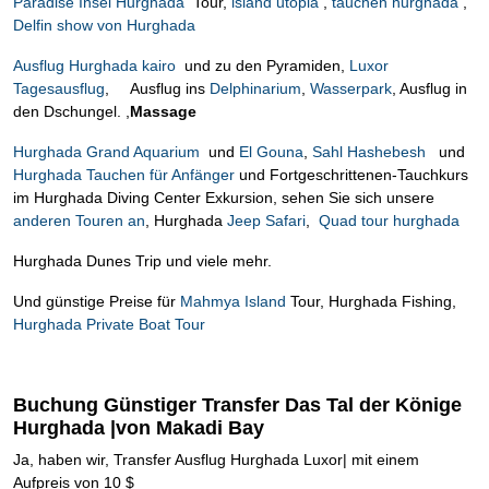
Paradise Insel Hurghada
Tour,
island utopia
,
tauchen hurghada
,
Delfin show von Hurghada
Ausflug Hurghada kairo
und zu den Pyramiden,
Luxor
Tagesausflug
, Ausflug ins
Delphinarium
,
Wasserpark
, Ausflug in
den Dschungel. ,
Massage
Hurghada Grand Aquarium
und
El Gouna
,
Sahl Hashebesh
und
Hurghada Tauchen für Anfänger
und Fortgeschrittenen-Tauchkurs
im Hurghada Diving Center Exkursion, sehen Sie sich unsere
anderen Touren an
, Hurghada
Jeep Safari
,
Quad tour hurghada
Hurghada Dunes Trip und viele mehr.
Und günstige Preise für
Mahmya Island
Tour, Hurghada Fishing,
Hurghada Private Boat Tour
Buchung Günstiger Transfer Das Tal der Könige
Hurghada |von Makadi Bay
Ja, haben wir, Transfer Ausflug Hurghada Luxor| mit einem
Aufpreis von 10 $