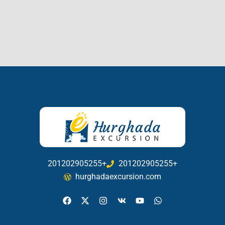
201202905255+
201202905255+
hurghadaexcursion.com