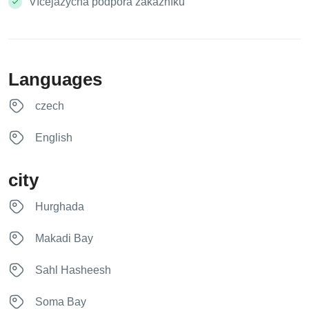
Vícejazyčná podpora zákazníků
Languages
czech
English
city
Hurghada
Makadi Bay
Sahl Hasheesh
Soma Bay