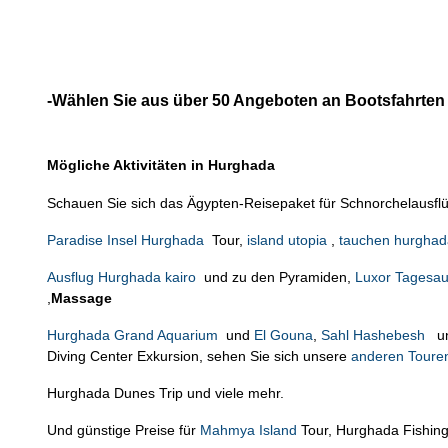
-Wählen Sie aus über 50 Angeboten an Bootsfahrten
Mögliche Aktivitäten in Hurghada
Schauen Sie sich das Ägypten-Reisepaket für Schnorchelausfl
Paradise Insel Hurghada
Tour,
island utopia
,
tauchen hurghad
Ausflug Hurghada kairo
und zu den Pyramiden,
Luxor Tagesau
,
Massage
Hurghada Grand Aquarium
und
El Gouna
,
Sahl Hashebesh
u
Diving Center Exkursion, sehen Sie sich unsere
anderen Toure
Hurghada Dunes Trip und viele mehr.
Und günstige Preise für
Mahmya Island
Tour, Hurghada Fishin