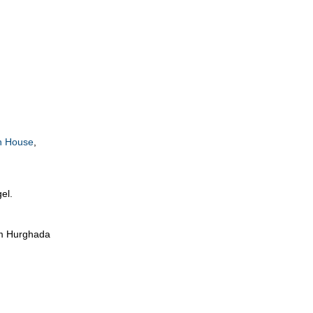
n House
,
el.
im Hurghada