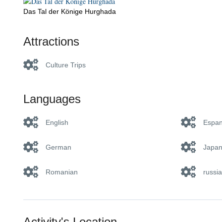
Das Tal der Könige Hurghada
Attractions
Culture Trips
Languages
English
Espan
German
Japa
Romanian
russi
Activity's Location