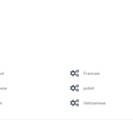
ol
Francais
nese
polish
an
Vietnamese