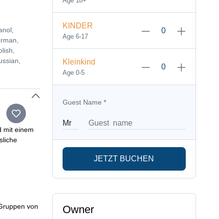
Age 18+
KINDER
anol,
Age 6-17
erman,
lish,
ussian,
Kleinkind
Age 0-5
Guest Name
*
d mit einem
sliche
JETZT BUCHEN
 Gruppen von
Owner