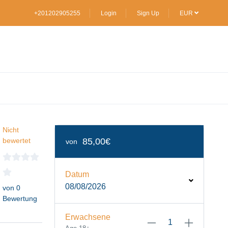
+201202905255
Login
Sign Up
EUR
Nicht
bewertet
85,00€
von
Datum
08/08/2026
von 0
Bewertung
Erwachsene