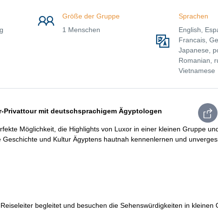
Größe der Gruppe
Sprachen
ng
1 Menschen
English, Esp
Francais, G
Japanese, po
Romanian, r
Vietnamese
r-Privattour mit deutschsprachigem Ägyptologen
rfekte Möglichkeit, die Highlights von Luxor in einer kleinen Gruppe un
nde Geschichte und Kultur Ägyptens hautnah kennenlernen und unverges
Reiseleiter begleitet und besuchen die Sehenswürdigkeiten in kleinen