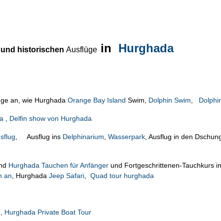
in
Hurghada
 und historischen
Ausflüge
üge an, wie Hurghada
Orange Bay Island
Swim,
Dolphin Swim
,
Dolphi
a
,
Delfin show von Hurghada
sflug
, Ausflug ins
Delphinarium
,
Wasserpark
, Ausflug in den Dschung
nd
Hurghada Tauchen für Anfänger
und Fortgeschrittenen-Tauchkurs 
n an
, Hurghada
Jeep Safari
,
Quad tour hurghada
g,
Hurghada Private Boat Tour