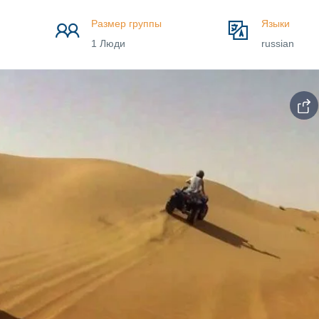
Размер группы
Языки
1 Люди
russian