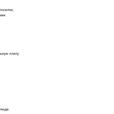
поселок,
ами.
ьную плату.
блюде.