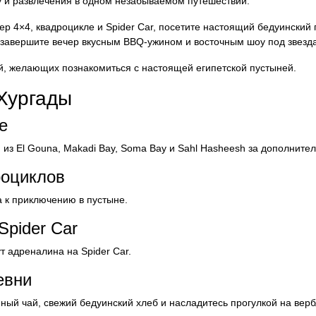
ру и развлечения в одном незабываемом путешествии.
ep 4×4, квадроцикле и Spider Car, посетите настоящий бедуинский 
и завершите вечер вкусным BBQ-ужином и восточным шоу под звезд
, желающих познакомиться с настоящей египетской пустыней.
Хургады
е
 из El Gouna, Makadi Bay, Soma Bay и Sahl Hasheesh за дополнител
роциклов
а к приключению в пустыне.
Spider Car
 адреналина на Spider Car.
евни
ный чай, свежий бедуинский хлеб и насладитесь прогулкой на вер