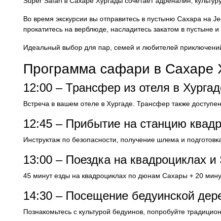
Super Safari в Сахаре Хургады сочетает адреналин, культу
Во время экскурсии вы отправитесь в пустыню Сахара на Je
прокатитесь на верблюде, насладитесь закатом в пустыне 
Идеальный выбор для пар, семей и любителей приключений
Программа сафари в Сахаре 
12:00 – Трансфер из отеля в Хургад
Встреча в вашем отеле в Хургаде. Трансфер также доступен
12:45 – Прибытие на станцию квад
Инструктаж по безопасности, получение шлема и подготовк
13:00 – Поездка на квадроциклах и 
45 минут езды на квадроциклах по дюнам Сахары + 20 минут
14:30 – Посещение бедуинской дер
Познакомьтесь с культурой бедуинов, попробуйте традицион