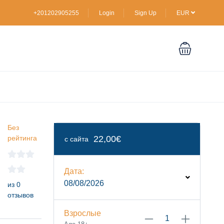
+201202905255
Login
Sign Up
EUR
Без
рейтинга
22,00€
с сайта
Дата:
08/08/2026
из 0
отзывов
Взрослые