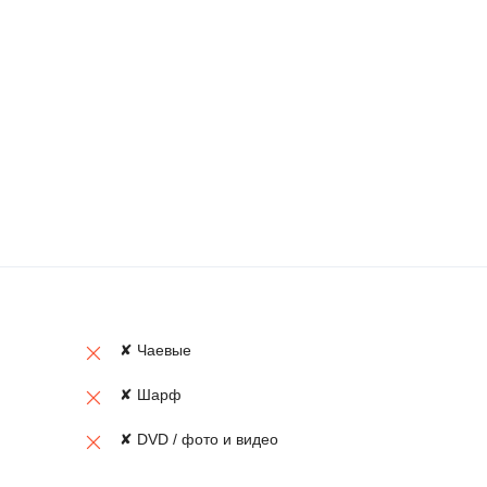
✘ Чаевые
✘ Шарф
✘ DVD / фото и видео