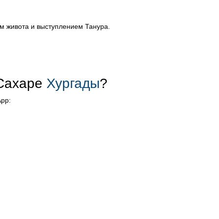
м живота и выступлением Танура.
 Сахаре
Хургады
?
App: