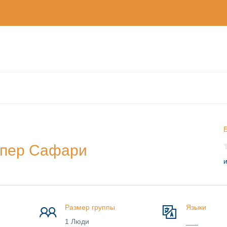
Б
упер Сафари
и
Размер группы
Языки
1 Люди
___