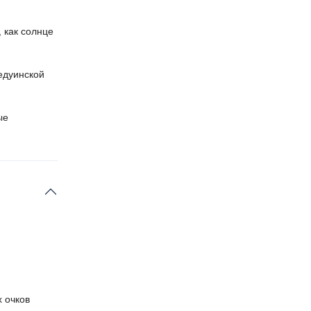
 как солнце
едуинской
ые
 очков