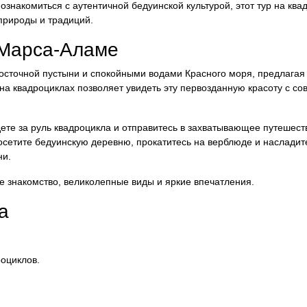
ознакомиться с аутентичной бедуинской культурой, этот тур на ква
природы и традиций.
 Марса-Аламе
сточной пустыни и спокойными водами Красного моря, предлагая 
а квадроциклах позволяет увидеть эту первозданную красоту с с
дете за руль квадроцикла и отправитесь в захватывающее путешест
сетите бедуинскую деревню, прокатитесь на верблюде и насладит
ни.
е знакомство, великолепные виды и яркие впечатления.
а
оциклов.