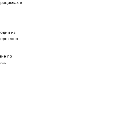
дроциклах в
одни из
овершенно
вие по
есь