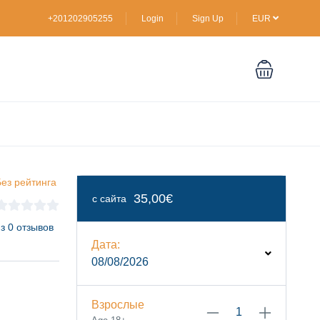
+201202905255
Login
Sign Up
EUR
ез рейтинга
35,00€
с сайта
з 0 отзывов
Дата:
08/08/2026
Взрослые