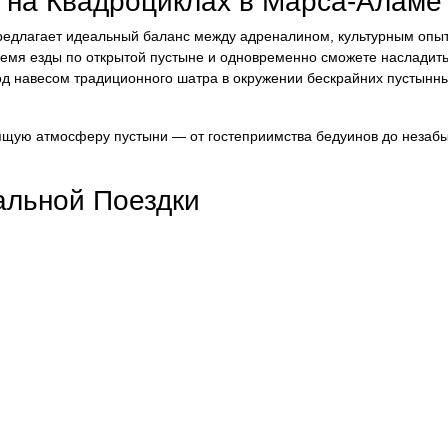
 на Квадроциклах в Марса-Аламе
р предлагает идеальный баланс между адреналином, культурным опы
ремя езды по открытой пустыне и одновременно сможете насладит
од навесом традиционного шатра в окружении бескрайних пустынн
оящую атмосферу пустыни — от гостеприимства бедуинов до незаб
льной Поездки