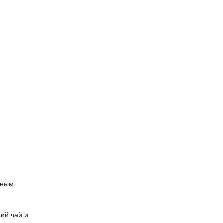
нным
ий чай и