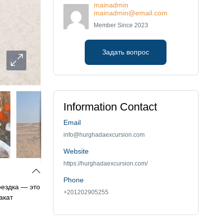
mainadmin
mainadmin@email.com
Member Since 2023
Задать вопрос
Information Contact
Email
info@hurghadaexcursion.com
Website
https://hurghadaexcursion.com/
Phone
оездка — это
+201202905255
акат