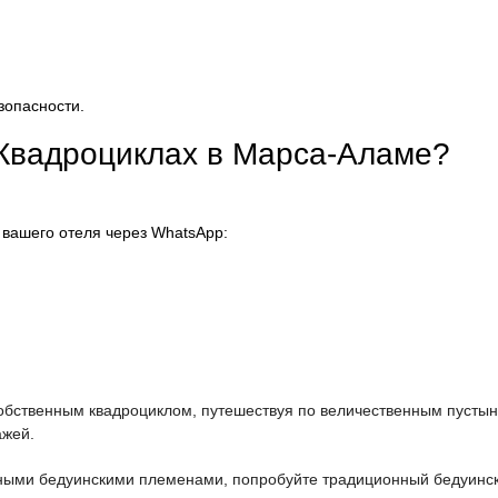
зопасности.
 Квадроциклах в Марса-Аламе?
 вашего отеля через WhatsApp:
собственным квадроциклом, путешествуя по величественным пусты
ажей.
ными бедуинскими племенами, попробуйте традиционный бедуинск