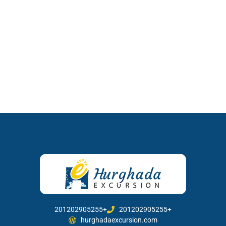
201202905255+
201202905255+
hurghadaexcursion.com