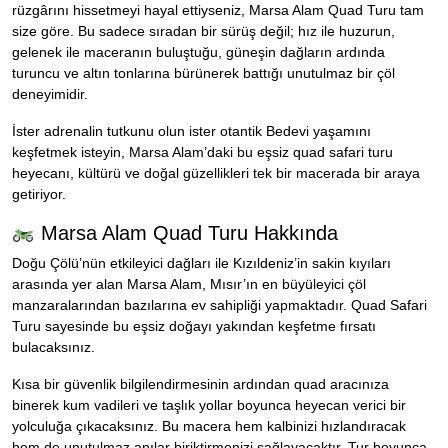
rüzgârını hissetmeyi hayal ettiyseniz, Marsa Alam Quad Turu tam
size göre. Bu sadece sıradan bir sürüş değil; hız ile huzurun,
gelenek ile maceranın buluştuğu, güneşin dağların ardında
turuncu ve altın tonlarına bürünerek battığı unutulmaz bir çöl
deneyimidir.
İster adrenalin tutkunu olun ister otantik Bedevi yaşamını
keşfetmek isteyin, Marsa Alam’daki bu eşsiz quad safari turu
heyecanı, kültürü ve doğal güzellikleri tek bir macerada bir araya
getiriyor.
Marsa Alam Quad Turu Hakkında
Doğu Çölü’nün etkileyici dağları ile Kızıldeniz’in sakin kıyıları
arasında yer alan Marsa Alam, Mısır’ın en büyüleyici çöl
manzaralarından bazılarına ev sahipliği yapmaktadır. Quad Safari
Turu sayesinde bu eşsiz doğayı yakından keşfetme fırsatı
bulacaksınız.
Kısa bir güvenlik bilgilendirmesinin ardından quad aracınıza
binerek kum vadileri ve taşlık yollar boyunca heyecan verici bir
yolculuğa çıkacaksınız. Bu macera hem kalbinizi hızlandıracak
hem de unutulmaz anılar biriktirmenizi sağlayacaktır. Tur boyunca