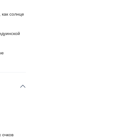
 как солнце
едуинской
ые
 очков