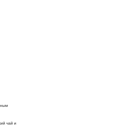
нным
ий чай и