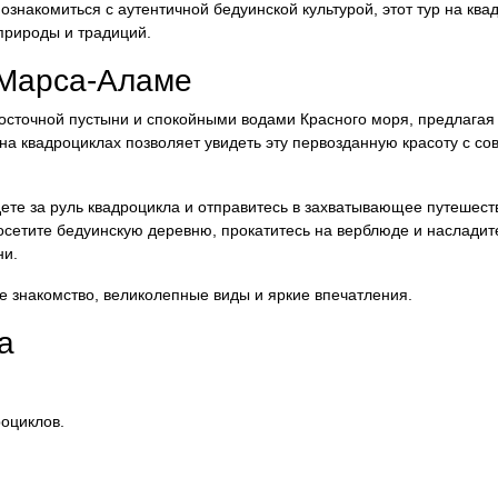
ознакомиться с аутентичной бедуинской культурой, этот тур на ква
природы и традиций.
 Марса-Аламе
сточной пустыни и спокойными водами Красного моря, предлагая 
а квадроциклах позволяет увидеть эту первозданную красоту с с
дете за руль квадроцикла и отправитесь в захватывающее путешест
сетите бедуинскую деревню, прокатитесь на верблюде и насладит
ни.
е знакомство, великолепные виды и яркие впечатления.
а
оциклов.