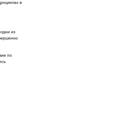
дроциклах в
одни из
овершенно
вие по
есь