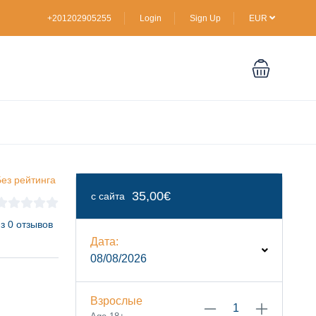
+201202905255
Login
Sign Up
EUR
ез рейтинга
35,00€
с сайта
з 0 отзывов
Дата:
08/08/2026
Взрослые