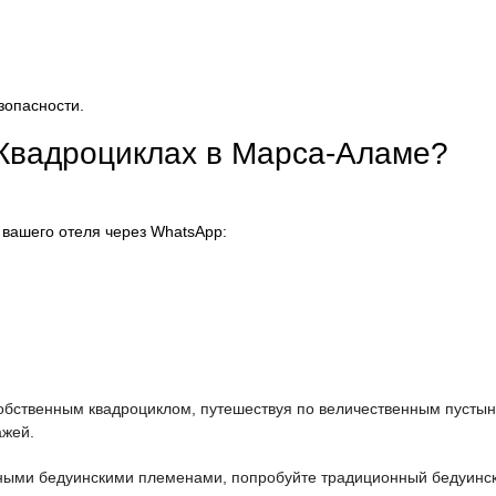
зопасности.
 Квадроциклах в Марса-Аламе?
 вашего отеля через WhatsApp:
собственным квадроциклом, путешествуя по величественным пусты
ажей.
ными бедуинскими племенами, попробуйте традиционный бедуинск