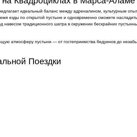
 на Квадроциклах в Марса-Аламе
р предлагает идеальный баланс между адреналином, культурным опы
ремя езды по открытой пустыне и одновременно сможете насладит
од навесом традиционного шатра в окружении бескрайних пустынн
оящую атмосферу пустыни — от гостеприимства бедуинов до незаб
льной Поездки