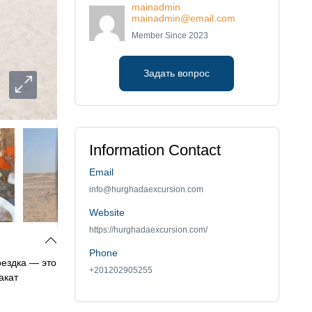
mainadmin
mainadmin@email.com
Member Since 2023
Задать вопрос
Information Contact
Email
info@hurghadaexcursion.com
Website
https://hurghadaexcursion.com/
Phone
оездка — это
+201202905255
акат