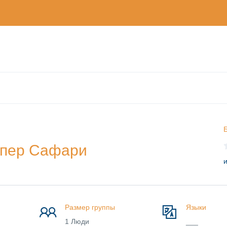
Б
упер Сафари
и
Размер группы
Языки
1 Люди
___