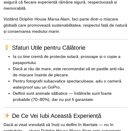
asigură că fiecare experiență rămâne sigură, respectuoasă și
memorabilă.
Vizitând Dolphin House Marsa Alam, faci parte dintr-o mișcare
globală care promovează sustenabilitatea, respectul față de natură
și conservarea mediului marin.
Sfaturi Utile pentru Călătorie
Ia cu tine cremă de protecție solară, prosoape și o copie a
pașaportului.
Dacă ai rău de mare, este recomandat să iei pastile anti-rău
de mișcare înainte de plecare.
Pentru fotografii subacvatice spectaculoase, adu o cameră
waterproof sau un GoPro.
Delfinii sunt animale sălbatice — întâlnirile sunt foarte
probabile (70–80%), dar nu pot fi garantate.
De Ce Vei Iubi Această Experiență
Dacă ai visat vreodată să înoți cu delfini în libertate — nu în
captivitate — atunci Dolphin House Marsa Alam este experiența