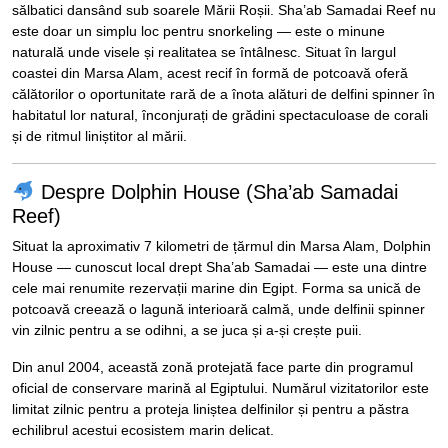
sălbatici dansând sub soarele Mării Roșii.
Sha’ab Samadai Reef
nu
este doar un simplu loc pentru snorkeling — este o minune
naturală unde visele și realitatea se întâlnesc. Situat în largul
coastei din
Marsa Alam
, acest recif în formă de potcoavă oferă
călătorilor o oportunitate rară de a înota alături de delfini spinner în
habitatul lor natural, înconjurați de grădini spectaculoase de corali
și de ritmul liniștitor al mării.
Despre Dolphin House (Sha’ab Samadai
Reef)
Situat la aproximativ 7 kilometri de țărmul din
Marsa Alam
, Dolphin
House — cunoscut local drept Sha’ab Samadai — este una dintre
cele mai renumite rezervații marine din Egipt. Forma sa unică de
potcoavă creează o lagună interioară calmă, unde delfinii spinner
vin zilnic pentru a se odihni, a se juca și a-și crește puii.
Din anul 2004, această zonă protejată face parte din programul
oficial de conservare marină al Egiptului. Numărul vizitatorilor este
limitat zilnic pentru a proteja liniștea delfinilor și pentru a păstra
echilibrul acestui ecosistem marin delicat.