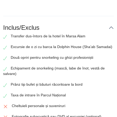
Inclus/Exclus
Transfer dus-întors de la hotel în Marsa Alam
Excursie de o zi cu barca la Dolphin House (Sha’ab Samadai)
Două opriri pentru snorkeling cu ghizi profesioniști
Echipament de snorkeling (mască, labe de înot, vestă de
salvare)
Prânz tip bufet și băuturi răcoritoare la bord
Taxa de intrare în Parcul Național
Cheltuieli personale și suveniruri
Fotografie subacvatică sau DVD al excursiei (opțional)