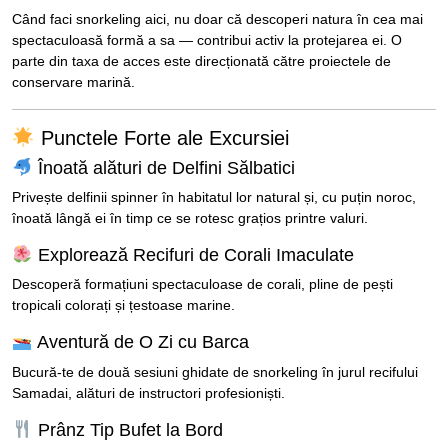
Când faci snorkeling aici, nu doar că descoperi natura în cea mai
spectaculoasă formă a sa — contribui activ la protejarea ei. O
parte din taxa de acces este direcționată către proiectele de
conservare marină.
Punctele Forte ale Excursiei
Înoată alături de Delfini Sălbatici
Privește delfinii spinner în habitatul lor natural și, cu puțin noroc,
înoată lângă ei în timp ce se rotesc grațios printre valuri.
Explorează Recifuri de Corali Imaculate
Descoperă formațiuni spectaculoase de corali, pline de pești
tropicali colorați și țestoase marine.
Aventură de O Zi cu Barca
Bucură-te de două sesiuni ghidate de snorkeling în jurul recifului
Samadai, alături de instructori profesioniști.
Prânz Tip Bufet la Bord