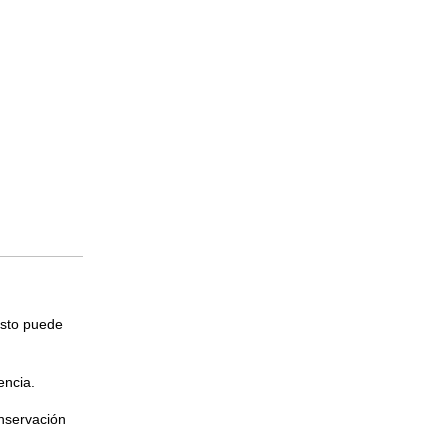
esto puede
encia.
onservación