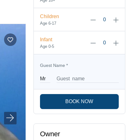
Age 18+
Children
Age 6-17
Infant
Age 0-5
Guest Name
*
BOOK NOW
Owner