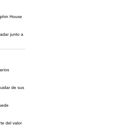
lphin House
adar junto a
arios
cuidar de sus
puede
te del valor