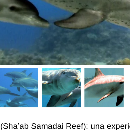
(Sha’ab Samadai Reef): una experi