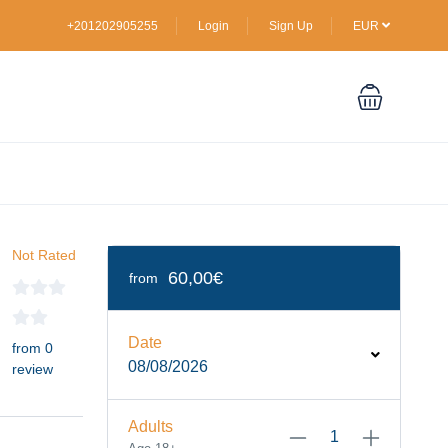
+201202905255
Login
Sign Up
EUR
Not Rated
60,00€
from
Date
from 0
08/08/2026
review
Adults