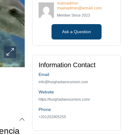
mainadmin
mainadmin@email.com
Member Since 2023
Ask a Question
Information Contact
Email
info@hurghadaexcursion.com
Website
https://hurghadaexcursion.com/
Phone
+201202905255
encia