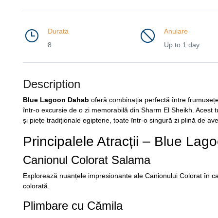
Durata
Anulare
8
Up to 1 day
Description
Blue Lagoon Dahab
oferă combinația perfectă între frumusețea
într-o excursie de o zi memorabilă din Sharm El Sheikh. Acest t
și piețe tradiționale egiptene, toate într-o singură zi plină de av
Principalele Atracții – Blue La
Canionul Colorat Salama
Explorează nuanțele impresionante ale Canionului Colorat în cad
colorată.
Plimbare cu Cămila