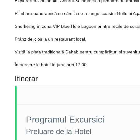
Explorarea Canionului Colorat Salama cu o plimbare de aproxim
Plimbare panoramică cu cămila de-a lungul coastei Golfului Aq
Snorkeling în zona VIP Blue Hole Lagoon printre recife de corali ș
Prânz delicios la un restaurant local.
Vizită la piața tradițională Dahab pentru cumpărături și suvenirur
Întoarcere la hotel în jurul orei 17:00
Itinerar
Programul Excursiei
Preluare de la Hotel