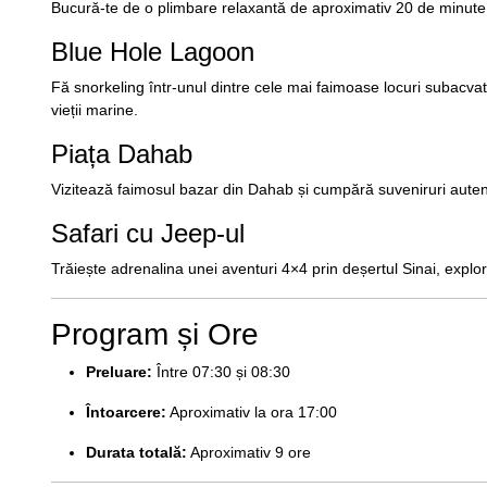
Bucură-te de o plimbare relaxantă de aproximativ 20 de minute
Blue Hole Lagoon
Fă snorkeling într-unul dintre cele mai faimoase locuri subacvati
vieții marine.
Piața Dahab
Vizitează faimosul bazar din Dahab și cumpără suveniruri autentice
Safari cu Jeep-ul
Trăiește adrenalina unei aventuri 4×4 prin deșertul Sinai, explo
Program și Ore
Preluare:
Între 07:30 și 08:30
Întoarcere:
Aproximativ la ora 17:00
Durata totală:
Aproximativ 9 ore