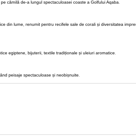
 pe cămilă de-a lungul spectaculoasei coaste a Golfului Aqaba.
ce din lume, renumit pentru recifele sale de corali și diversitatea impr
 egiptene, bijuterii, textile tradiționale și uleiuri aromatice.
rând peisaje spectaculoase și neobișnuite.