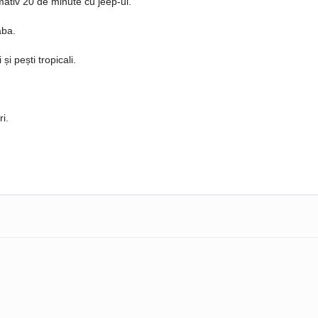
ativ 20 de minute cu jeep-ul.
aba.
i pești tropicali.
i.