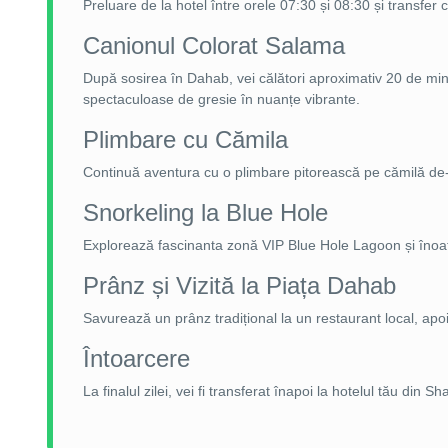
Preluare de la hotel între orele 07:30 și 08:30 și transfer 
Canionul Colorat Salama
După sosirea în Dahab, vei călători aproximativ 20 de mi
spectaculoase de gresie în nuanțe vibrante.
Plimbare cu Cămila
Continuă aventura cu o plimbare pitorească pe cămilă de-
Snorkeling la Blue Hole
Explorează fascinanta zonă VIP Blue Hole Lagoon și înoată p
Prânz și Vizită la Piața Dahab
Savurează un prânz tradițional la un restaurant local, ap
Întoarcere
La finalul zilei, vei fi transferat înapoi la hotelul tău din