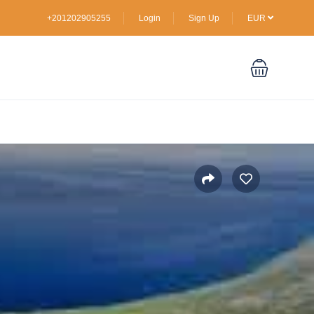
+201202905255
Login
Sign Up
EUR