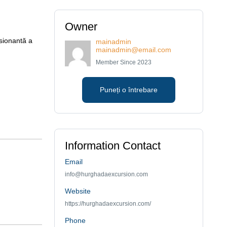
Owner
esionantă a
mainadmin
mainadmin@email.com
Member Since 2023
Puneți o întrebare
Information Contact
Email
info@hurghadaexcursion.com
Website
https://hurghadaexcursion.com/
Phone