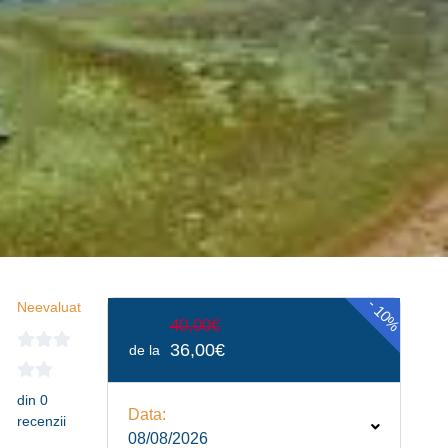
-
Neevaluat
10%
40,00€
36,00€
de la
din 0
Data:
recenzii
08/08/2026