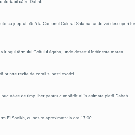
confortabil către Dahab.
nute cu jeep-ul până la Canionul Colorat Salama, unde vei descoperi fo
a lungul țărmului Golfului Aqaba, unde deșertul întâlnește marea.
rintre recife de corali și pești exotici.
oi bucură-te de timp liber pentru cumpărături în animata piață Dahab.
 Sharm El Sheikh, cu sosire aproximativ la ora 17:00