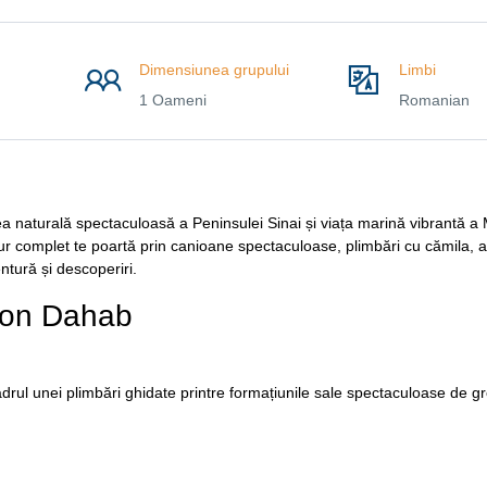
Dimensiunea grupului
Limbi
1 Oameni
Romanian
 naturală spectaculoasă a Peninsulei Sinai și viața marină vibrantă a M
ur complet te poartă prin canioane spectaculoase, plimbări cu cămila, a
entură și descoperiri.
goon Dahab
rul unei plimbări ghidate printre formațiunile sale spectaculoase de gr