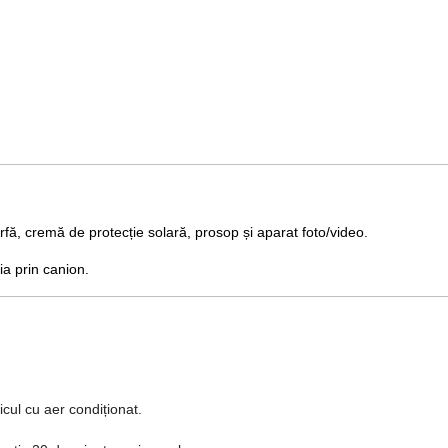
ă, cremă de protecție solară, prosop și aparat foto/video.
a prin canion.
icul cu aer condiționat.