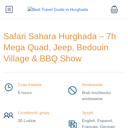
Safari Sahara Hurghada – 7h
Mega Quad, Jeep, Bedouin
Village & BBQ Show
Czas trwania:
Anulowanie
6 hours
Brak możliwości
anulowania
Liczebność grupy
Języki
30 Ludzie
English, Espanol,
Francais, German,