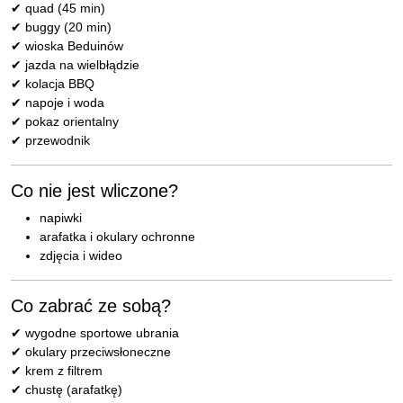
✔ quad (45 min)
✔ buggy (20 min)
✔ wioska Beduinów
✔ jazda na wielbłądzie
✔ kolacja BBQ
✔ napoje i woda
✔ pokaz orientalny
✔ przewodnik
Co nie jest wliczone?
napiwki
arafatka i okulary ochronne
zdjęcia i wideo
Co zabrać ze sobą?
✔ wygodne sportowe ubrania
✔ okulary przeciwsłoneczne
✔ krem z filtrem
✔ chustę (arafatkę)