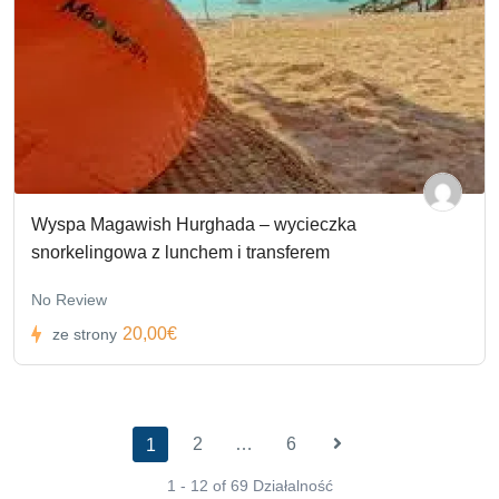
Wyspa Magawish Hurghada – wycieczka
snorkelingowa z lunchem i transferem
No Review
20,00€
ze strony
2
…
6
1
1 - 12 of 69 Działalność