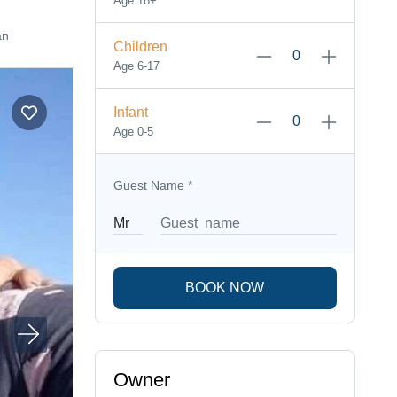
Age 18+
an
Children
Age 6-17
Infant
Age 0-5
Guest Name
*
BOOK NOW
Owner