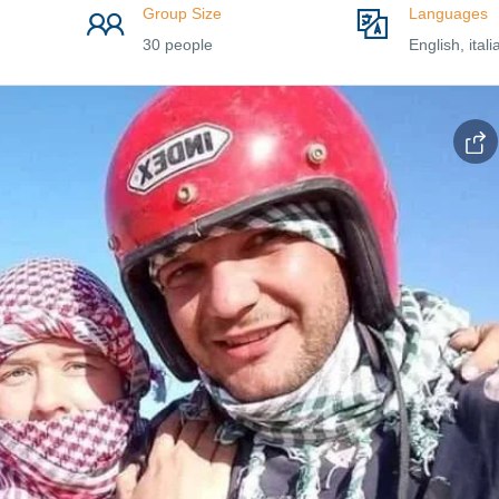
Group Size
Languages
30 people
English, itali