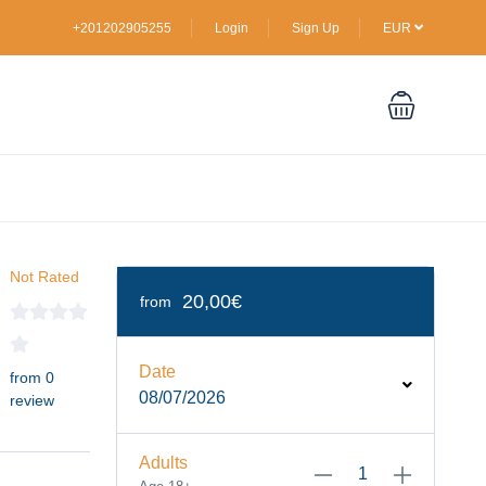
+201202905255
Login
Sign Up
EUR
Not Rated
20,00€
from
Date
from 0
08/07/2026
review
Adults