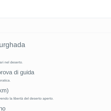
Hurghada
ari nel deserto.
prova di guida
ratica.
 km)
vendo la libertà del deserto aperto.
ino