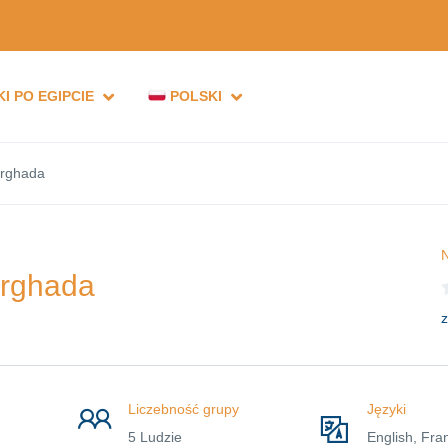
I PO EGIPCIE
POLSKI
urghada
N
urghada
z
Liczebność grupy
Języki
5 Ludzie
English, Fra