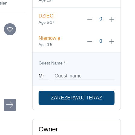
Age 18+
sian
DZIECI
Age 6-17
Niemowlę
Age 0-5
Guest Name
*
ZAREZERWUJ TERAZ
Owner