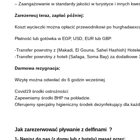
– Zaangażowanie w standardy jakości w turystyce i innych kwes
Zarezerwuj teraz, zapłać później:
Koszt wycieczki można opłacić przewodnikowi po hurghadaexcu
Płatność lub gotówka w EGP, USD, EUR lub GBP.
-Transfer powrotny z (Makadi, El Gouna, Sahel Hashish) Hotel
-Transfer powrotny z hoteli (Safaga, Soma Bay) za dodatkowe 
Darmowa rezygnacja:
Wizytę można odwołać do 6 godzin wcześniej.
Covid19 środki ostrożności:
Zapewniamy środki BHP na pokładzie.
Oferujemy specjalny higieniczny środek dezynfekujący dla każd
Jak zarezerwować pływanie z delfinami ?
1- Napisz do nas (z domu lub z hotelu) masaż przez: