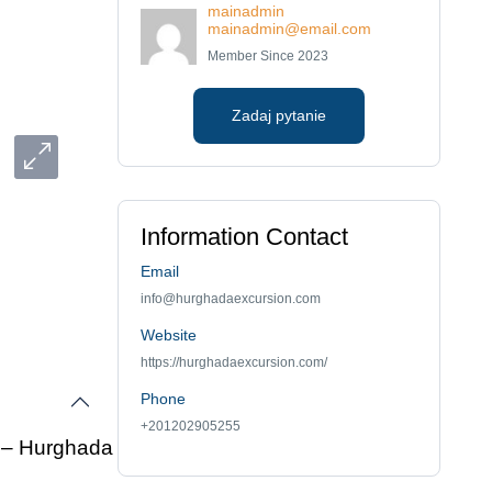
mainadmin
mainadmin@email.com
Member Since 2023
Zadaj pytanie
Information Contact
Email
info@hurghadaexcursion.com
Website
https://hurghadaexcursion.com/
Phone
+201202905255
ą – Hurghada