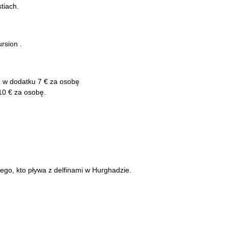
tiach.
rsion .
e w dodatku 7 € za osobę
10 € za osobę.
ego, kto pływa z delfinami w Hurghadzie.