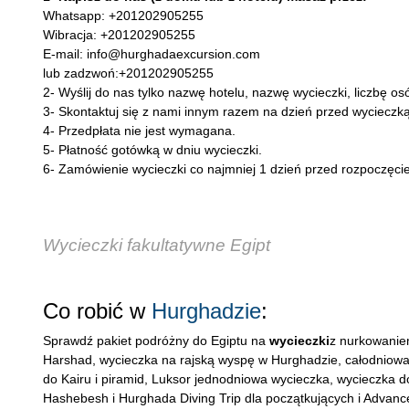
Whatsapp: +201202905255
Wibracja: +201202905255
E-mail: info@hurghadaexcursion.com
lub zadzwoń:+201202905255
2- Wyślij do nas tylko nazwę hotelu, nazwę wycieczki, liczbę os
3- Skontaktuj się z nami innym razem na dzień przed wycieczk
4- Przedpłata nie jest wymagana.
5- Płatność gotówką w dniu wycieczki.
6- Zamówienie wycieczki co najmniej 1 dzień przed rozpoczęci
Wycieczki fakultatywne Egipt
Co robić w
Hurghadzie
:
Sprawdź pakiet podróżny do Egiptu na
wycieczki
z nurkowaniem
Harshad, wycieczka na rajską wyspę w Hurghadzie, całodniowa
do Kairu i piramid, Luksor jednodniowa wycieczka, wycieczka d
Hashebesh i Hurghada Diving Trip dla początkujących i Advan