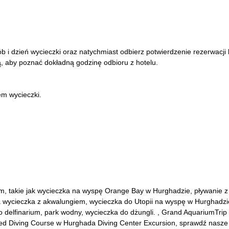
ób i dzień wycieczki oraz natychmiast odbierz potwierdzenie rezerwacji
ą, aby poznać dokładną godzinę odbioru z hotelu.
em wycieczki.
, takie jak wycieczka na wyspę Orange Bay w Hurghadzie, pływanie z 
 wycieczka z akwalungiem, wycieczka do Utopii na wyspę w Hurghadzi
o delfinarium, park wodny, wycieczka do dżungli. , Grand AquariumTrip 
ced Diving Course w Hurghada Diving Center Excursion, sprawdź nasze