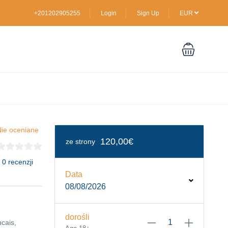
+201202905255
Login
Sign Up
EUR
ie oceniane
120,00€
ze strony
 0 recenzji
Data
08/08/2026
dorośli
ncais,