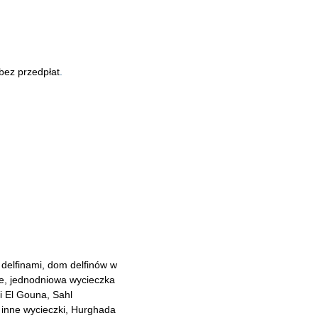
 bez przedpłat
.
delfinami, dom delfinów w
e, jednodniowa wycieczka
i El Gouna, Sahl
 inne wycieczki, Hurghada