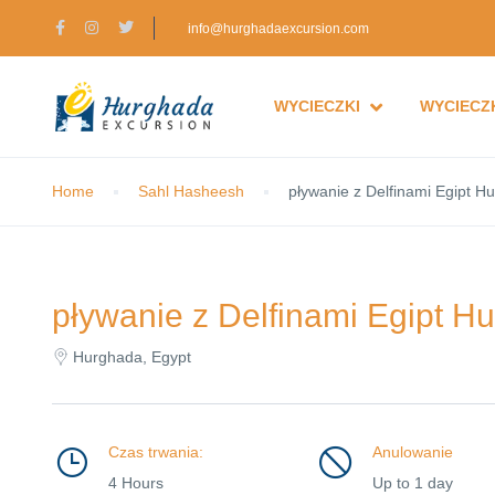
info@hurghadaexcursion.com
WYCIECZKI
WYCIECZK
Home
Sahl Hasheesh
pływanie z Delfinami Egipt H
pływanie z Delfinami Egipt H
Hurghada, Egypt
Czas trwania:
Anulowanie
4 Hours
Up to 1 day