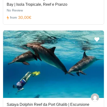
Bay | Isola Tropicale, Reef e Pranzo
No Review
30,00€
from
Sataya Dolphin Reef da Port Ghalib | Escursione