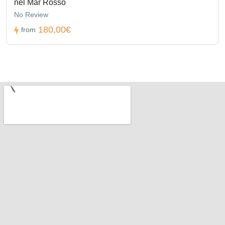
nel Mar Rosso
No Review
180,00€
from