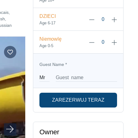
Age 18+
ncais,
DZIECI
sh,
Age 6-17
ussian
Niemowlę
Age 0-5
Guest Name
*
ZAREZERWUJ TERAZ
Owner