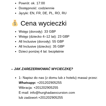
Powrót: ok. 17:00
Dostępność: codziennie
Języki: EN, FR, DE, PL, RO, RU
Cena wycieczki
Wstęp (dorosły): 33 GBP
Wstęp (dziecko 4–12 lat): 23 GBP
All Inclusive (dorosły): 55 GBP
All Inclusive (dziecko): 35 GBP
Dzieci poniżej 4 lat: bezpłatnie
– JAK ZAREZERWOWAĆ WYCIECZKĘ?
1- Napisz do nas (z domu lub z hotelu) masaż przez:
Whatsapp:
+201202905255
Wibracja: +201202905255
E-mail: info@hurghadaexcursion.com
lub zadzwoń:+201202905255