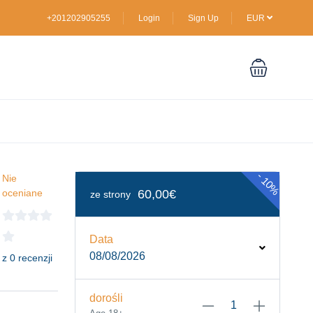
+201202905255
Login
Sign Up
EUR
-
Nie
10%
oceniane
60,00€
ze strony
Data
08/08/2026
z 0 recenzji
dorośli