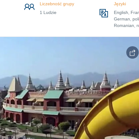
Liczebność grupy
Języki
1 Ludzie
English, Fra
German, poli
Romanian, r