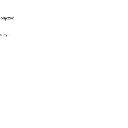
połączyć
kszy i