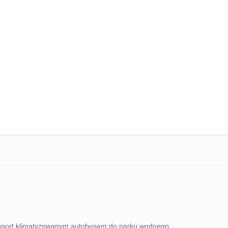
ransport klimatyzowanym autobusem do parku wodnego.