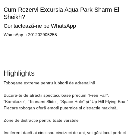
Cum Rezervi Excursia Aqua Park Sharm El
Sheikh?
Contactează-ne pe WhatsApp
WhatsApp: +201202905255
Highlights
Tobogane extreme pentru iubitorii de adrenalină
Bucură-te de atracții spectaculoase precum “Free Fall”,
“Kamikaze”, “Tsunami Slide”, “Space Hole” și “Up Hill Flying Boat”.
Fiecare tobogan oferă emoții puternice și distracție maximă.
Zone de distracție pentru toate vârstele
Indiferent dacă ai cinci sau cincizeci de ani, vei găsi locul perfect: