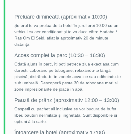
Preluare dimineața (aproximativ 10:00)
Șoferul te va prelua de la hotel în jurul orei 10:00 cu un
vehicul cu aer condiționat și te va duce către Hadaba /
Ras Om El Seid, aflat la aproximativ 20 de minute
distanță.
Acces complet la parc (10:30 – 16:30)
Odată ajuns în parc, îți poți petrece ziua exact așa cum
dorești: coborând pe tobogane, relaxându-te lângă
piscină, distrându-te în zonele acvatice sau odihnindu-te
sub umbrelă. Descoperă peste 30 de tobogane mari și
zone impresionante de joacă în apă.
Pauză de prânz (aproximativ 12:00 – 13:00)
Oaspeții cu pachet all inclusive se vor bucura de bufet
liber, băuturi nelimitate și înghețată. Sunt disponibile și
opțiuni à la carte.
Întoarcere la hotel (aproximativ 17:00)