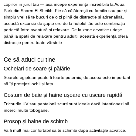
copiilor în jurul tău — așa începe experiența incredibilă la Aqua
Park din
Sharm El Sheikh
. Fie că călătorești cu familia sau pur și
simplu vrei să te bucuri de o zi plină de distracție și adrenalină,
această excursie de șapte ore de la hotelul tău este combinația
perfectă între aventură și relaxare. De la zone acvatice uriașe
până la spații de relaxare pentru adulți, această experiență oferă
distracție pentru toate vârstele.
Ce să aduci cu tine
Ochelari de soare și pălărie
Soarele egiptean poate fi foarte puternic, de aceea este important
să îți protejezi ochii și fața.
Costum de baie și haine ușoare cu uscare rapidă
Tricourile UV sau pantalonii scurți sunt ideale dacă intenționezi să
încerci multe tobogane.
Prosop și haine de schimb
Va fi mult mai confortabil să te schimbi după activitățile acvatice.