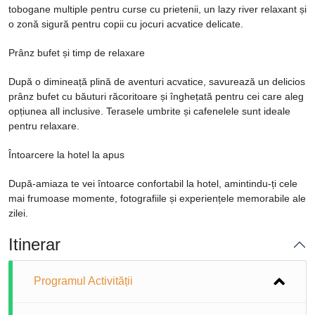
tobogane multiple pentru curse cu prietenii, un lazy river relaxant și
o zonă sigură pentru copii cu jocuri acvatice delicate.
Prânz bufet și timp de relaxare
După o dimineață plină de aventuri acvatice, savurează un delicios
prânz bufet cu băuturi răcoritoare și înghețată pentru cei care aleg
opțiunea all inclusive. Terasele umbrite și cafenelele sunt ideale
pentru relaxare.
Întoarcere la hotel la apus
După-amiaza te vei întoarce confortabil la hotel, amintindu-ți cele
mai frumoase momente, fotografiile și experiențele memorabile ale
zilei.
Itinerar
Programul Activității