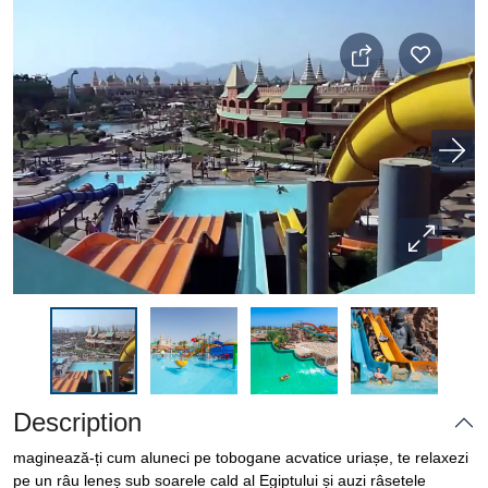
Description
maginează-ți cum aluneci pe tobogane acvatice uriașe, te relaxezi
pe un râu leneș sub soarele cald al Egiptului și auzi râsetele