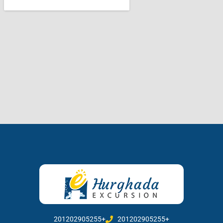
201202905255+
201202905255+