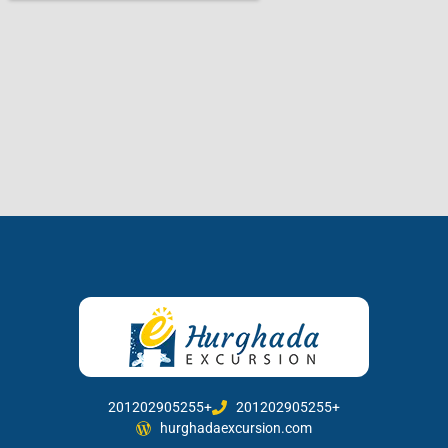
201202905255+
201202905255+
hurghadaexcursion.com