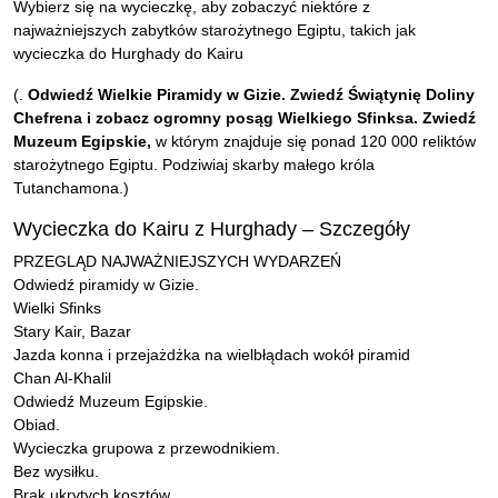
Wybierz się na wycieczkę, aby zobaczyć niektóre z
najważniejszych zabytków starożytnego Egiptu, takich jak
wycieczka do Hurghady do Kairu
(.
Odwiedź Wielkie Piramidy w Gizie. Zwiedź Świątynię Doliny
Chefrena i zobacz ogromny posąg Wielkiego Sfinksa. Zwiedź
Muzeum Egipskie,
w którym znajduje się ponad 120 000 reliktów
starożytnego Egiptu. Podziwiaj skarby małego króla
Tutanchamona.)
Wycieczka do Kairu z Hurghady – Szczegóły
PRZEGLĄD NAJWAŻNIEJSZYCH WYDARZEŃ
Odwiedź piramidy w Gizie.
Wielki Sfinks
Stary Kair, Bazar
Jazda konna i przejażdżka na wielbłądach wokół piramid
Chan Al-Khalil
Odwiedź Muzeum Egipskie.
Obiad.
Wycieczka grupowa z przewodnikiem.
Bez wysiłku.
Brak ukrytych kosztów.