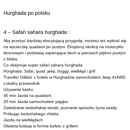
Hurghada po polsku
4 – Safari sahara hurghada :
Aby przeżyć bardziej ekscytującą przygodę, możesz też wybrać się
na wycieczkę quadami po pustyni. Eksploruj okolicę na motocyklu
terenowym i podziwiaj zapierające dech w piersiach piękno pustyni
z bliska.
Co obejmuje super safari sahara hurghada:
Hurghada: Safai, quad, jeep, buggy, wielbłąd i grill
Transfer Odbiór z hotelu w Hurghadzie samochodem Jeep 4x4WD.
Lokalny przewodnik
Używanie kasku.
45 min Jazda na quadach.
20 min Jazda samochodem pająka.
Zwiedzanie beduińskiej wioski, poznanie sposobu życia osady
Próbując beduińskiego chleba
Jazda na wielbłądach
Otwarta kolacja w formie bufetu z grillem