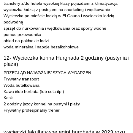
transfery z/do hotelu wysokiej klasy pojazdami z klimatyzacją
wycieczka łodzią z postojami na snorkeling i wędkowanie
Wycieczka po mieście łodzią w El Gouna i wycieczka łodzią
podwodną
sprzęt do nurkowania i wędkowania oraz sporty wodne
pomoc przewodnika
obiad na pokładzie łodzi
woda mineralna i napoje bezalkoholowe
12- Wycieczka konna Hurghada 2 godziny (pustynia i
plaża)
PRZEGLĄD NAJWAŻNIEJSZYCH WYDARZEŃ
Prywatny transport
Woda butelkowana
Kawa i/lub herbata (lub cola itp.)
Kask
2 godziny jazdy konnej na pustyni i plaży
Prywatny profesjonalny trener
wycieczki fakultatywne egipt hurghada w 2023 roku