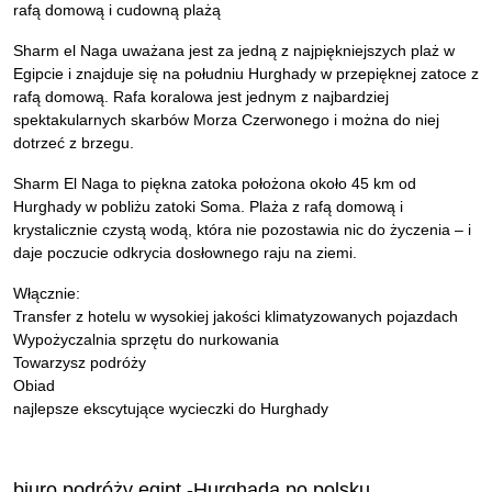
rafą domową i cudowną plażą
Sharm el Naga uważana jest za jedną z najpiękniejszych plaż w
Egipcie i znajduje się na południu Hurghady w przepięknej zatoce z
rafą domową. Rafa koralowa jest jednym z najbardziej
spektakularnych skarbów Morza Czerwonego i można do niej
dotrzeć z brzegu.
Sharm El Naga to piękna zatoka położona około 45 km od
Hurghady w pobliżu zatoki Soma. Plaża z rafą domową i
krystalicznie czystą wodą, która nie pozostawia nic do życzenia – i
daje poczucie odkrycia dosłownego raju na ziemi.
Włącznie:
Transfer z hotelu w wysokiej jakości klimatyzowanych pojazdach
Wypożyczalnia sprzętu do nurkowania
Towarzysz podróży
Obiad
najlepsze ekscytujące wycieczki do Hurghady
biuro podróży egipt -Hurghada po polsku