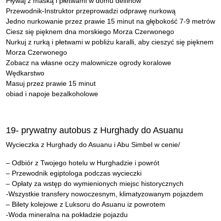
Pływaj z maską i płetwami w domu delfinów
Przewodnik-Instruktor przeprowadzi odprawę nurkową
Jedno nurkowanie przez prawie 15 minut na głębokość 7-9 metrów
Ciesz się pięknem dna morskiego Morza Czerwonego
Nurkuj z rurką i płetwami w pobliżu karalli, aby cieszyć się pięknem
Morza Czerwonego
Zobacz na własne oczy malownicze ogrody koralowe
Wędkarstwo
Masuj przez prawie 15 minut
obiad i napoje bezalkoholowe
19- prywatny autobus z Hurghady do Asuanu
Wycieczka z Hurghady do Asuanu i Abu Simbel w cenie/
– Odbiór z Twojego hotelu w Hurghadzie i powrót
– Przewodnik egiptologa podczas wycieczki
– Opłaty za wstęp do wymienionych miejsc historycznych
-Wszystkie transfery nowoczesnym, klimatyzowanym pojazdem
– Bilety kolejowe z Luksoru do Asuanu iz powrotem
-Woda mineralna na pokładzie pojazdu