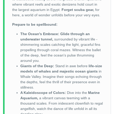
where vibrant reefs and exotic denizens hold court in
the largest aquarium in Egypt.
Forget scuba gear,
for
here, a world of wonder unfolds before your very eyes.
Prepare to be spellbound:
The Ocean's Embrace:
Glide through an
underwater tunnel,
surrounded by vibrant life -
shimmering scales catching the light, graceful fins
propelling through coral mazes. Witness the ballet
of the deep, feel the ocean's pulse thrumming
around you.
Giants of the Deep:
Stand in awe before
life-size
models of whales and majestic ocean giants
in
Whale Valley. Imagine their songs echoing through
the depths, feel the thrill of their presence even in
stillness.
A Kaleidoscope of Colors:
Dive into the
Marine
Aquarium,
a vibrant canvas teeming with a
thousand scales. From iridescent clownfish to regal
angelfish, watch the dance of life unfold in all its