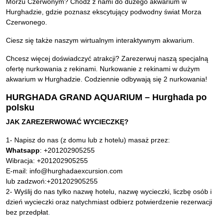
Morzu Czerwonym? Chodź z nami do dużego akwarium w
Hurghadzie, gdzie poznasz ekscytujący podwodny świat Morza
Czerwonego.
Ciesz się także naszym wirtualnym interaktywnym akwarium.
Chcesz więcej doświadczyć atrakcji? Zarezerwuj naszą specjalną
ofertę nurkowania z rekinami. Nurkowanie z rekinami w dużym
akwarium w Hurghadzie. Codziennie odbywają się 2 nurkowania!
HURGHADA GRAND AQUARIUM – Hurghada po
polsku
JAK ZAREZERWOWAĆ WYCIECZKĘ?
1- Napisz do nas (z domu lub z hotelu) masaż przez:
Whatsapp
: +201202905255
Wibracja: +201202905255
E-mail: info@hurghadaexcursion.com
lub zadzwoń:+201202905255
2- Wyślij do nas tylko nazwę hotelu, nazwę wycieczki, liczbę osób i
dzień wycieczki oraz natychmiast odbierz potwierdzenie rezerwacji
bez przedpłat
.