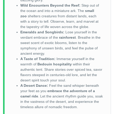
dazzling glory.
Wild Encounters Beyond the Reef:
Step out of
the ocean and into a miniature ark. The
small
zoo
shelters creatures from distant lands, each
with a story to tell. Observe, learn, and marvel at
the tapestry of life woven across the globe.
Emeralds and Songbirds:
Lose yourself in the
verdant embrace of the
rainforest
. Breathe in the
sweet scent of exotic blooms, listen to the
symphony of unseen birds, and feel the pulse of
ancient energy.
A Taste of Tradition:
Immerse yourself in the
warmth of
Bedouin hospitality
within their
authentic tent. Share stories over spiced tea, savor
flavors steeped in centuries-old lore, and let the
desert spirit touch your soul.
A Desert Dance:
Feel the sand whisper beneath
your feet as you
embrace the adventure of a
camel ride
. Let the ancient rhythm guide you, soak
in the vastness of the desert, and experience the
timeless allure of nomadic freedom.