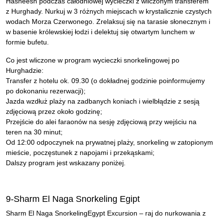
Hasheesh podczas całodniowej wycieczki z wliczonym transferem
z Hurghady. Nurkuj w 3 różnych miejscach w krystalicznie czystych
wodach Morza Czerwonego. Zrelaksuj się na tarasie słonecznym i
w basenie królewskiej łodzi i delektuj się otwartym lunchem w
formie bufetu.
Co jest wliczone w program wycieczki snorkelingowej po
Hurghadzie:
Transfer z hotelu ok. 09.30 (o dokładnej godzinie poinformujemy
po dokonaniu rezerwacji);
Jazda wzdłuż plaży na zadbanych koniach i wielbłądzie z sesją
zdjęciową przez około godzinę;
Przejście do alei faraonów na sesję zdjęciową przy wejściu na
teren na 30 minut;
Od 12:00 odpoczynek na prywatnej plaży, snorkeling w zatopionym
mieście, poczęstunek z napojami i przekąskami;
Dalszy program jest wskazany poniżej.
9-Sharm El Naga Snorkeling Egipt
Sharm El Naga SnorkelingEgypt Excursion – raj do nurkowania z