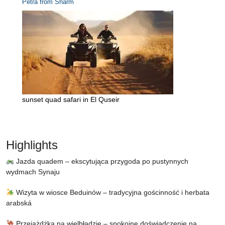
Petra from Sharm
sunset quad safari in El Quseir
Highlights
Jazda quadem – ekscytująca przygoda po pustynnych
wydmach Synaju
Wizyta w wiosce Beduinów – tradycyjna gościnność i herbata
arabská
Przejażdżka na wielbłądzie – spokojne doświadczenie na