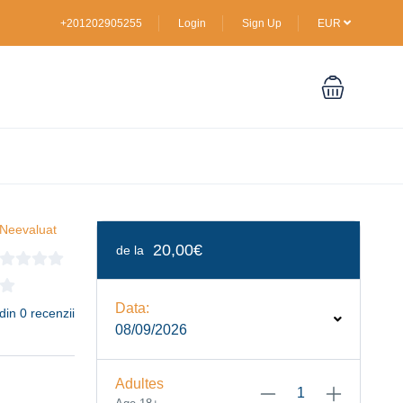
+201202905255
Login
Sign Up
EUR
Neevaluat
20,00€
de la
Data:
din 0 recenzii
08/09/2026
Adultes