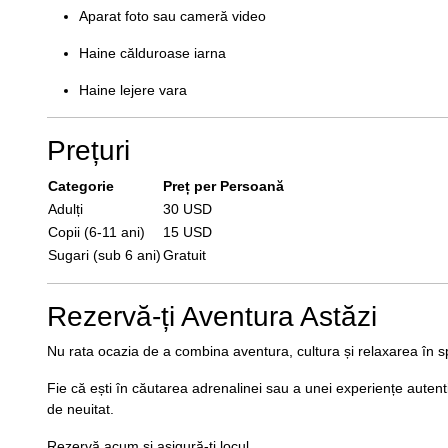
Aparat foto sau cameră video
Haine călduroase iarna
Haine lejere vara
Prețuri
Categorie
Preț per Persoană
Adulți
30 USD
Copii (6-11 ani)
15 USD
Sugari (sub 6 ani)
Gratuit
Rezervă-ți Aventura Astăzi
Nu rata ocazia de a combina aventura, cultura și relaxarea în s
Fie că ești în căutarea adrenalinei sau a unei experiențe autenti
de neuitat.
Rezervă acum și asigură-ți locul.