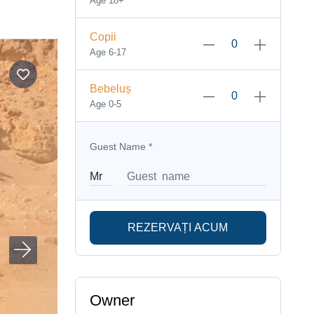
Age 18+
Copii
Age 6-17
Bebeluș
Age 0-5
Guest Name
*
REZERVAȚI ACUM
Owner