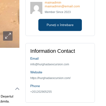
mainadmin
mainadmin@email.com
Member Since 2023
Puneți o întrebare
Information Contact
Email
info@hurghadaexcursion.com
Website
https://hurghadaexcursion.com/
Phone
+201202905255
 Deșertul
cămila.