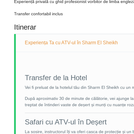
Experiență privată cu ghid profesionist vorbitor de limba englez
Transfer confortabil inclus
Itinerar
Experiența Ta cu ATV-ul în Sharm El Sheikh
Transfer de la Hotel
Vei fi preluat de la hotelul tău din Sharm El Sheikh cu un 
După aproximativ 30 de minute de călătorie, vei ajunge la c
treptat de întinderi vaste de deșert și munți cu nuanțe roza
Safari cu ATV-ul în Deșert
La sosire, instructorul îți va oferi casca de protecție și un