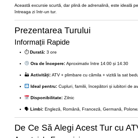
Această excursie scurtă, dar plină de adrenalină, este ideală p
întreaga zi într-un tur.
Prezentarea Turului
Informații Rapide
⏱
Durată:
3 ore
Ora de începere:
Aproximativ între 14:00 și 14:30
🏜
Activități:
ATV + plimbare cu cămila + vizită la sat bed
Ideal pentru:
Cupluri, familii, începători și iubitori de 
Disponibilitate:
Zilnic
🗣
Limbi:
Engleză, Română, Franceză, Germană, Poloneză
De Ce Să Alegi Acest Tur cu AT