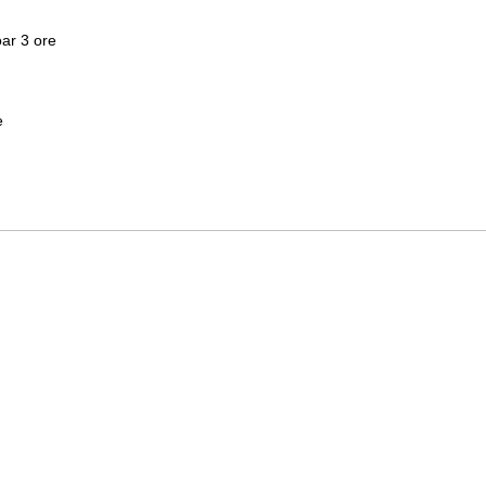
oar 3 ore
e