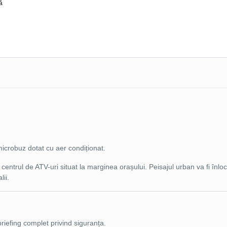
ă
microbuz dotat cu aer condiționat.
entrul de ATV-uri situat la marginea orașului. Peisajul urban va fi înloc
lii.
 briefing complet privind siguranța.