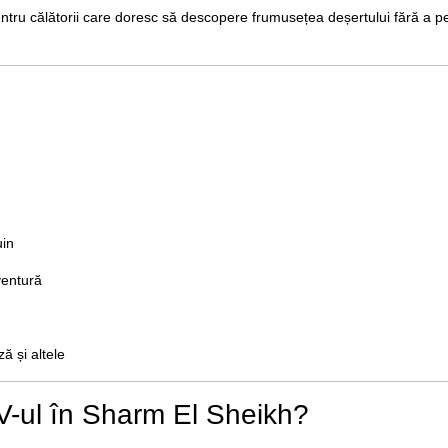
entru călătorii care doresc să descopere frumusețea deșertului fără a p
uin
aventură
 și altele
V-ul în Sharm El Sheikh?