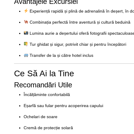
Avantajele Excursiei
Experiență rapidă și plină de adrenalină în deșert, în d
Combinația perfectă între aventură și cultură beduină
Lumina aurie a deșertului oferă fotografii spectaculoas
Tur ghidat și sigur, potrivit chiar și pentru începători
Transfer de la și către hotel inclus
Ce Să Ai la Tine
Recomandări Utile
Încălțăminte confortabilă
Eșarfă sau fular pentru acoperirea capului
Ochelari de soare
Cremă de protecție solară