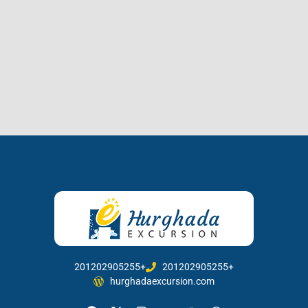
201202905255+
201202905255+
hurghadaexcursion.com