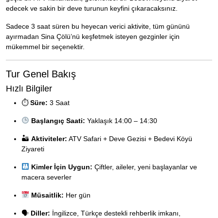
edecek ve sakin bir deve turunun keyfini çıkaracaksınız.
Sadece 3 saat süren bu heyecan verici aktivite, tüm gününü
ayırmadan Sina Çölü’nü keşfetmek isteyen gezginler için
mükemmel bir seçenektir.
Tur Genel Bakış
Hızlı Bilgiler
⏱
Süre:
3 Saat
Başlangıç Saati:
Yaklaşık 14:00 – 14:30
🏜
Aktiviteler:
ATV Safari + Deve Gezisi + Bedevi Köyü
Ziyareti
Kimler İçin Uygun:
Çiftler, aileler, yeni başlayanlar ve
macera severler
Müsaitlik:
Her gün
🗣
Diller:
İngilizce, Türkçe destekli rehberlik imkanı,