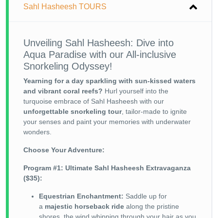
Sahl Hasheesh TOURS
Unveiling Sahl Hasheesh: Dive into
Aqua Paradise with our All-inclusive
Snorkeling Odyssey!
Yearning for a day sparkling with sun-kissed waters
and vibrant coral reefs?
Hurl yourself into the
turquoise embrace of Sahl Hasheesh with our
unforgettable snorkeling tour
, tailor-made to ignite
your senses and paint your memories with underwater
wonders.
Choose Your Adventure:
Program #1: Ultimate Sahl Hasheesh Extravaganza
($35):
Equestrian Enchantment:
Saddle up for
a
majestic horseback ride
along the pristine
shores, the wind whipping through your hair as you