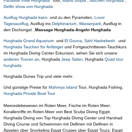
Paradise Insel Hurghada
Tour,
island utopia
,
tauchen hurghada
,
Delfin show von Hurghada
Ausflug Hurghada kairo
und zu den Pyramiden,
Luxor
Tagesausflug
, Ausflug ins
Delphinarium
,
Wasserpark
, Ausflug in
den Dschungel. ,
Massage Hurghada-Angeln Hurghada
Hurghada Grand Aquarium
und
El Gouna
,
Sahl Hashebesh
und
Hurghada Tauchen für Anfänger
und Fortgeschrittenen-Tauchkurs
im Hurghada Diving Center Exkursion, sehen Sie sich unsere
anderen Touren an
, Hurghada
Jeep Safari
, Hurghada
Quad tour
hurghada
Hurghada Dunes Trip und viele mehr.
Und günstige Preise für
Mahmya Island
Tour, Hurghada Fishing,
Hurghada Private Boat Tour
Meereslebewesen im Roten Meer, Fische im Roten Meer,
Korallenriffe im Roten Meer von Best Scuba Diving Egypt,
Hurghada Diving von Top Hurghada Diving Center und Harshad
Diving Course und Schwimmen mit Delfinen mit Delfinen in
Ägypten über Snorkeling Egypt Cruises über Egypt Tours, Egypt