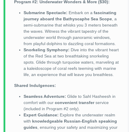
Program #2: Underwater Wonders & More ($30):
Submarine Spectacle:
Embark on a
fascinating
journey aboard the Bathyscaphe Sea Scope
, a
semi-submarine that whisks you 3 meters beneath
the waves. Witness the vibrant tapestry of the
underwater world through panoramic windows,
from playful dolphins to dazzling coral formations.
Snorkeling Symphony:
Dive into the vibrant heart
of the Red Sea at two breathtaking snorkeling
spots. Glide through turquoise waters, marveling at
a kaleidoscope of coral reefs teeming with marine
life, an experience that will leave you breathless.
Shared Indulgences:
Seamless Adventure:
Glide to Sahl Hasheesh in
comfort with our
convenient transfer
service
(included in Program #2 only).
Expert Guidance:
Explore the underwater realm
with
knowledgeable Russian-English speaking
guides
, ensuring your safety and maximizing your