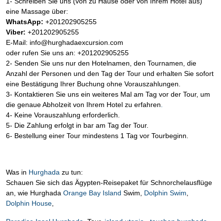
1- Schreiben Sie uns (von zu Hause oder von Ihrem Hotel aus)
eine Massage über:
WhatsApp:
+201202905255
Viber:
+201202905255
E-Mail: info@hurghadaexcursion.com
oder rufen Sie uns an: +201202905255
2- Senden Sie uns nur den Hotelnamen, den Tournamen, die
Anzahl der Personen und den Tag der Tour und erhalten Sie sofort
eine Bestätigung Ihrer Buchung ohne Vorauszahlungen.
3- Kontaktieren Sie uns ein weiteres Mal am Tag vor der Tour, um
die genaue Abholzeit von Ihrem Hotel zu erfahren
.
4- Keine Vorauszahlung erforderlich.
5- Die Zahlung erfolgt in bar am Tag der Tour.
6- Bestellung einer Tour mindestens 1 Tag vor Tourbeginn.
Was in
Hurghada
zu tun:
Schauen Sie sich das Ägypten-Reisepaket für Schnorchelausflüge
an, wie Hurghada
Orange Bay Island
Swim,
Dolphin Swim
,
Dolphin House
,