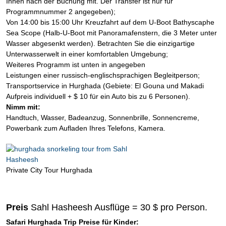
Ihnen nach der Buchung mit. Der Transfer ist nur für
Programmnummer 2 angegeben);
Von 14:00 bis 15:00 Uhr Kreuzfahrt auf dem U-Boot Bathyscaphe
Sea Scope (Halb-U-Boot mit Panoramafenstern, die 3 Meter unter
Wasser abgesenkt werden). Betrachten Sie die einzigartige
Unterwasserwelt in einer komfortablen Umgebung;
Weiteres Programm ist unten in angegeben
Leistungen einer russisch-englischsprachigen Begleitperson;
Transportservice in Hurghada (Gebiete: El Gouna und Makadi
Aufpreis individuell + $ 10 für ein Auto bis zu 6 Personen).
Nimm mit:
Handtuch, Wasser, Badeanzug, Sonnenbrille, Sonnencreme,
Powerbank zum Aufladen Ihres Telefons, Kamera.
Private City Tour Hurghada
Preis
Sahl Hasheesh Ausflüge = 30 $ pro Person.
Safari Hurghada Trip Preise für Kinder: