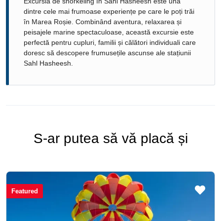
Excursia de snorkeling în Sahl Hasheesh este una
dintre cele mai frumoase experiențe pe care le poți trăi
în Marea Roșie. Combinând aventura, relaxarea și
peisajele marine spectaculoase, această excursie este
perfectă pentru cupluri, familii și călători individuali care
doresc să descopere frumusețile ascunse ale stațiunii
Sahl Hasheesh.
S-ar putea să vă placă și
Featured