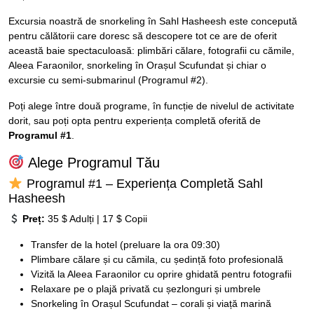
Excursia noastră de snorkeling în Sahl Hasheesh este concepută
pentru călătorii care doresc să descopere tot ce are de oferit
această baie spectaculoasă: plimbări călare, fotografii cu cămile,
Aleea Faraonilor, snorkeling în Orașul Scufundat și chiar o
excursie cu semi-submarinul (Programul #2).
Poți alege între două programe, în funcție de nivelul de activitate
dorit, sau poți opta pentru experiența completă oferită de
Programul #1
.
Alege Programul Tău
Programul #1 – Experiența Completă Sahl
Hasheesh
Preț:
35 $ Adulți | 17 $ Copii
Transfer de la hotel (preluare la ora 09:30)
Plimbare călare și cu cămila, cu ședință foto profesională
Vizită la Aleea Faraonilor cu oprire ghidată pentru fotografii
Relaxare pe o plajă privată cu șezlonguri și umbrele
Snorkeling în Orașul Scufundat – corali și viață marină