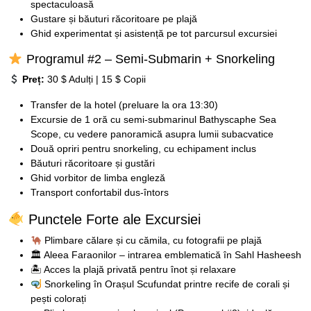
spectaculoasă
Gustare și băuturi răcoritoare pe plajă
Ghid experimentat și asistență pe tot parcursul excursiei
Programul #2 – Semi-Submarin + Snorkeling
Preț:
30 $ Adulți | 15 $ Copii
Transfer de la hotel (preluare la ora 13:30)
Excursie de 1 oră cu semi-submarinul Bathyscaphe Sea
Scope, cu vedere panoramică asupra lumii subacvatice
Două opriri pentru snorkeling, cu echipament inclus
Băuturi răcoritoare și gustări
Ghid vorbitor de limba engleză
Transport confortabil dus-întors
Punctele Forte ale Excursiei
Plimbare călare și cu cămila, cu fotografii pe plajă
🏛 Aleea Faraonilor – intrarea emblematică în Sahl Hasheesh
🏝 Acces la plajă privată pentru înot și relaxare
Snorkeling în Orașul Scufundat printre recife de corali și
pești colorați