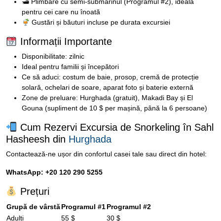
🛥 Plimbare cu semi-submarinul (Programul #2), ideală
pentru cei care nu înoată
Gustări și băuturi incluse pe durata excursiei
Informații Importante
Disponibilitate: zilnic
Ideal pentru familii și începători
Ce să aduci: costum de baie, prosop, cremă de protecție
solară, ochelari de soare, aparat foto și baterie externă
Zone de preluare: Hurghada (gratuit), Makadi Bay și El
Gouna (supliment de 10 $ per mașină, până la 6 persoane)
Cum Rezervi Excursia de Snorkeling în Sahl
Hasheesh din
Hurghada
Contactează-ne ușor din confortul casei tale sau direct din hotel:
WhatsApp: +20 120 290 5255
Prețuri
Grupă de vârstă
Programul #1
Programul #2
Adulți
55 $
30 $