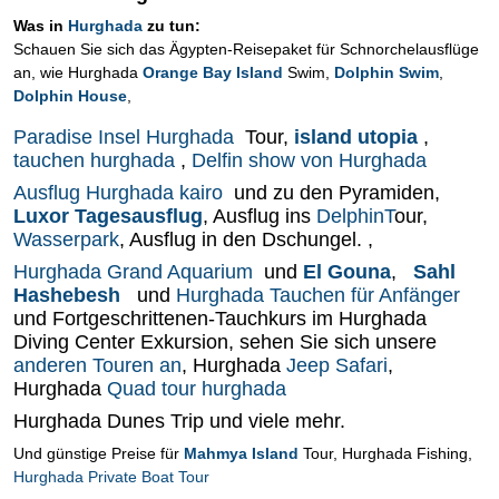
Was in
Hurghada
zu tun:
Schauen Sie sich das Ägypten-Reisepaket für Schnorchelausflüge
an, wie Hurghada
Orange Bay Island
Swim,
Dolphin Swim
,
Dolphin House
,
Paradise Insel Hurghada
Tour,
island utopia
,
tauchen hurghada
,
Delfin show von Hurghada
Ausflug Hurghada kairo
und zu den Pyramiden,
Luxor Tagesausflug
, Ausflug ins
DelphinT
our,
Wasserpark
, Ausflug in den Dschungel. ,
Hurghada Grand Aquarium
und
El Gouna
,
Sahl
Hashebesh
und
Hurghada Tauchen für Anfänger
und Fortgeschrittenen-Tauchkurs im Hurghada
Diving Center Exkursion, sehen Sie sich unsere
anderen Touren an
, Hurghada
Jeep Safari
,
Hurghada
Quad tour hurghada
Hurghada Dunes Trip und viele mehr.
Und günstige Preise für
Mahmya Island
Tour, Hurghada Fishing,
Hurghada Private Boat Tour