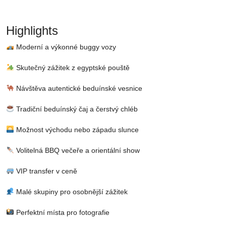
Highlights
Moderní a výkonné buggy vozy
Skutečný zážitek z egyptské pouště
Návštěva autentické beduínské vesnice
Tradiční beduínský čaj a čerstvý chléb
Možnost východu nebo západu slunce
Volitelná BBQ večeře a orientální show
VIP transfer v ceně
Malé skupiny pro osobnější zážitek
Perfektní místa pro fotografie