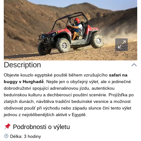
Description
Objevte kouzlo egyptské pouště během vzrušujícího
safari na
buggy v Hurghadě
. Nejde jen o obyčejný výlet, ale o jedinečné
dobrodružství spojující adrenalinovou jízdu, autentickou
beduínskou kulturu a dechberoucí pouštní scenérie. Projížďka po
zlatých dunách, návštěva tradiční beduínské vesnice a možnost
obdivovat poušť při východu nebo západu slunce činí tento výlet
jednou z nejoblíbenějších aktivit v Egyptě.
Podrobnosti o výletu
Délka: 3 hodiny