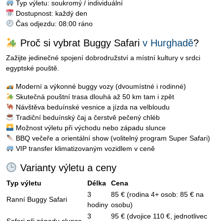
Typ výletu: soukromý / individuální
Dostupnost: každý den
Čas odjezdu: 08:00 ráno
Proč si vybrat Buggy Safari
v Hurghadě
?
Zažijte jedinečné spojení dobrodružství a místní kultury v srdci
egyptské pouště.
Moderní a výkonné buggy vozy (dvoumístné i rodinné)
Skutečná pouštní trasa dlouhá až 50 km tam i zpět
Návštěva beduínské vesnice a jízda na velbloudu
Tradiční beduínský čaj a čerstvě pečený chléb
Možnost výletu při východu nebo západu slunce
BBQ večeře a orientální show (volitelný program Super Safari)
VIP transfer klimatizovaným vozidlem v ceně
Varianty výletu a ceny
Typ výletu
Délka
Cena
3
85 € (rodina 4+ osob: 85 € na
Ranní Buggy Safari
hodiny
osobu)
3
95 € (dvojice 110 €, jednotlivec