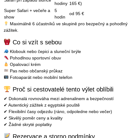
Safari při západu slunce
hodiny
165 €)
Super Safari + večeře a
5
od 95 €
show
hodin
Maximálně 6 účastníků ve skupině pro bezpečný a pohodlný
zážitek.
Co si vzít s sebou
Klobouk nebo čepici a sluneční brýle
Pohodlnou sportovní obuv
Opalovací krém
Pas nebo občanský průkaz
Fotoaparát nebo mobilní telefon
Proč si cestovatelé tento výlet oblíbili
✔ Dokonalá rovnováha mezi adrenalinem a bezpečností
✔ Autentický zážitek z egyptské pouště
✔ Flexibilní časy odjezdu (ráno, odpoledne nebo večer)
✔ Skvělý poměr ceny a kvality
✔ Žádné skryté poplatky
Rezervace a storno podmínky