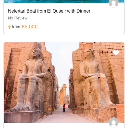
Nefertari Boat from El Quseir with Dinner
No Review
85,00€
from