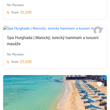
No Review
35,00€
from
Spa Hurghada | Marocký, turecký hammam a luxusní
masáže
No Review
25,00€
from