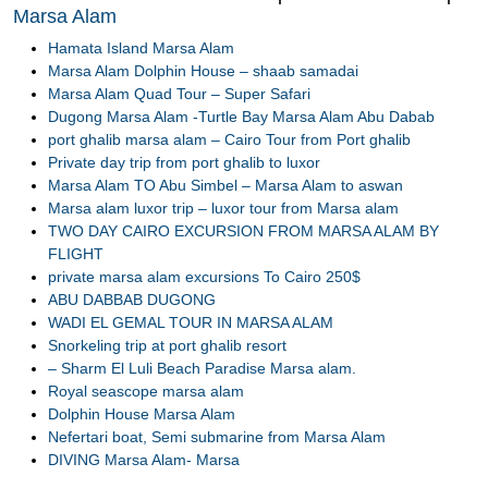
Marsa Alam
Hamata Island Marsa Alam
Marsa Alam Dolphin House – shaab samadai
Marsa Alam Quad Tour – Super Safari
Dugong Marsa Alam -Turtle Bay Marsa Alam Abu Dabab
port ghalib marsa alam – Cairo Tour from Port ghalib
Private day trip from port ghalib to luxor
Marsa Alam TO Abu Simbel – Marsa Alam to aswan
Marsa alam luxor trip – luxor tour from Marsa alam
TWO DAY CAIRO EXCURSION FROM MARSA ALAM BY
FLIGHT
private marsa alam excursions To Cairo 250$
ABU DABBAB DUGONG
WADI EL GEMAL TOUR IN MARSA ALAM
Snorkeling trip at port ghalib resort
– Sharm El Luli Beach Paradise Marsa alam.
Royal seascope marsa alam
Dolphin House Marsa Alam
Nefertari boat, Semi submarine from Marsa Alam
DIVING Marsa Alam- Marsa