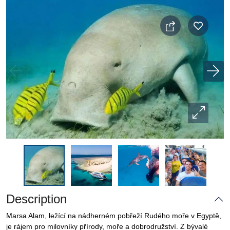
Description
Marsa Alam, ležící na nádherném pobřeží Rudého moře v Egyptě,
je rájem pro milovníky přírody, moře a dobrodružství. Z bývalé