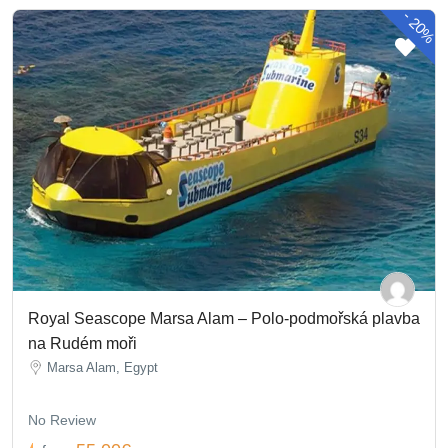
-
20%
Royal Seascope Marsa Alam – Polo-podmořská plavba
na Rudém moři
Marsa Alam, Egypt
No Review