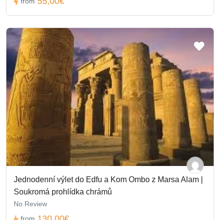
55,00€
from
Jednodenní výlet do Edfu a Kom Ombo z Marsa Alam |
Soukromá prohlídka chrámů
No Review
130,00€
from