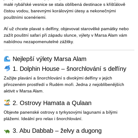
malé rybářské vesnice se stala oblíbená destinace s křišťálově
čistou vodou, barevnými korálovými útesy a nekonečnými
pouštními scenériemi.
Ať už chcete plavat s delfíny, objevovat starověké památky nebo
zažít pouštní safari při západu slunce, výlety v Marsa Alam vám
nabídnou nezapomenutelné zážitky.
Nejlepší výlety Marsa Alam
1. Dolphin House – šnorchlování s delfíny
Zažijte plavání a šnorchlování s divokými delfíny v jejich
přirozeném prostředí v Rudém moři. Jedna z nejoblíbenějších
aktivit v Marsa Alam.
2. Ostrovy Hamata a Qulaan
Objevte panenské ostrovy s tyrkysovými lagunami a bílými
plážemi. Ideální pro relax i šnorchlování.
3. Abu Dabbab – želvy a dugong