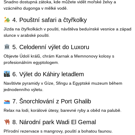
Snadno dostupná zátoka, kde můžete vidět mořské želvy a
vzácného dugonga v mělké vodě.
4. Pouštní safari a čtyřkolky
Jízda na čtyřkolkách v poušti, návštěva beduínské vesnice a západ
slunce v arabské poušti.
5. Celodenní výlet do Luxoru
Objevte Údolí králů, chrám Karnak a Memnonovy kolosy s
profesionálním egyptologem.
6. Výlet do Káhiry letadlem
Navštivte pyramidy v Gíze, Sfingu a Egyptské muzeum během
jednodenního výletu.
7. Šnorchlování z Port Ghalib
Relax na lodi, korálové útesy, barevné ryby a oběd na palubě.
8. Národní park Wadi El Gemal
Přírodní rezervace s mangrovy, pouští a bohatou faunou.