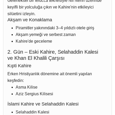
Geleneksel bir felucca teknesiyle Nil Nehri üzerinde
keyifli bir yolculuğa çıkın ve Kahire'nin etkileyici
silüetini izleyin.
Akşam ve Konaklama
Piramitler yakınındaki 3–4 yıldızlı otele giriş
Akşam yemeği ve serbest zaman
Kahire'de geceleme
2. Gün – Eski Kahire, Selahaddin Kalesi
ve Khan El Khalili Çarşısı
Kıpti Kahire
Erken Hristiyanlık dönemine ait önemli yapıları
keşfedin:
Asma Kilise
Aziz Sergius Kilisesi
İslami Kahire ve Selahaddin Kalesi
Selahaddin Kalesi