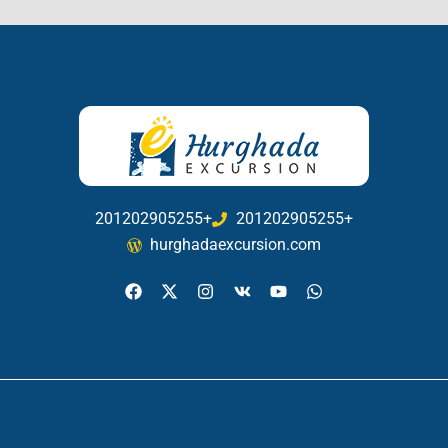
201202905255+
201202905255+
hurghadaexcursion.com