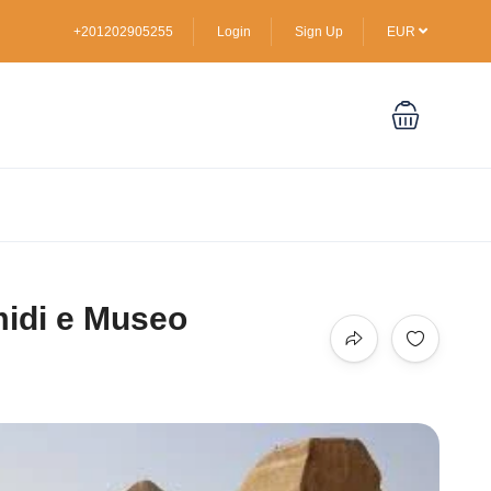
+201202905255
Login
Sign Up
EUR
amidi e Museo