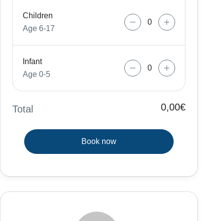
Children
Age 6-17
Infant
Age 0-5
0,00€
Total
Book now