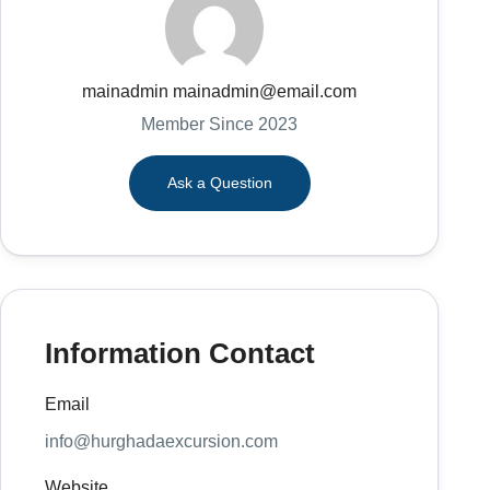
mainadmin mainadmin@email.com
Member Since 2023
Ask a Question
Information Contact
Email
info@hurghadaexcursion.com
Website