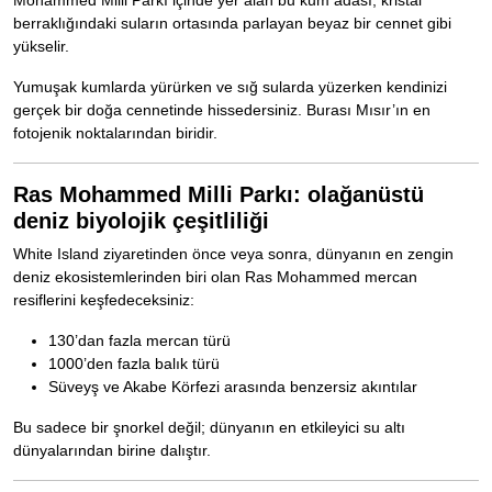
Mohammed Milli Parkı içinde yer alan bu kum adası, kristal
berraklığındaki suların ortasında parlayan beyaz bir cennet gibi
yükselir.
Yumuşak kumlarda yürürken ve sığ sularda yüzerken kendinizi
gerçek bir doğa cennetinde hissedersiniz. Burası Mısır’ın en
fotojenik noktalarından biridir.
Ras Mohammed Milli Parkı: olağanüstü
deniz biyolojik çeşitliliği
White Island ziyaretinden önce veya sonra, dünyanın en zengin
deniz ekosistemlerinden biri olan Ras Mohammed mercan
resiflerini keşfedeceksiniz:
130’dan fazla mercan türü
1000’den fazla balık türü
Süveyş ve Akabe Körfezi arasında benzersiz akıntılar
Bu sadece bir şnorkel değil; dünyanın en etkileyici su altı
dünyalarından birine dalıştır.