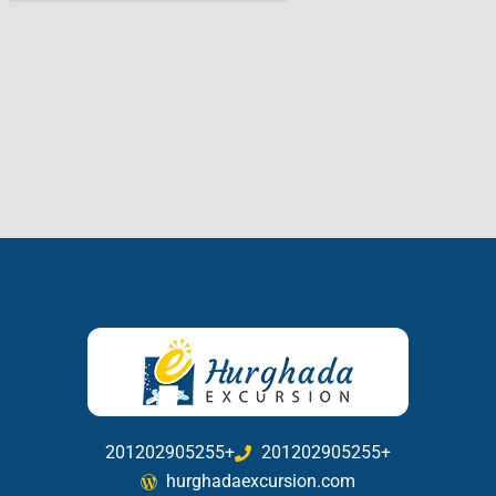
201202905255+
201202905255+
hurghadaexcursion.com