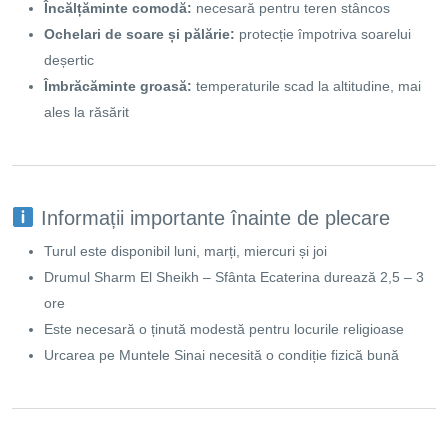
Încălțăminte comodă:
necesară pentru teren stâncos
Ochelari de soare și pălărie:
protecție împotriva soarelui
deșertic
Îmbrăcăminte groasă:
temperaturile scad la altitudine, mai
ales la răsărit
Informații importante înainte de plecare
Turul este disponibil luni, marți, miercuri și joi
Drumul Sharm El Sheikh – Sfânta Ecaterina durează 2,5 – 3
ore
Este necesară o ținută modestă pentru locurile religioase
Urcarea pe Muntele Sinai necesită o condiție fizică bună