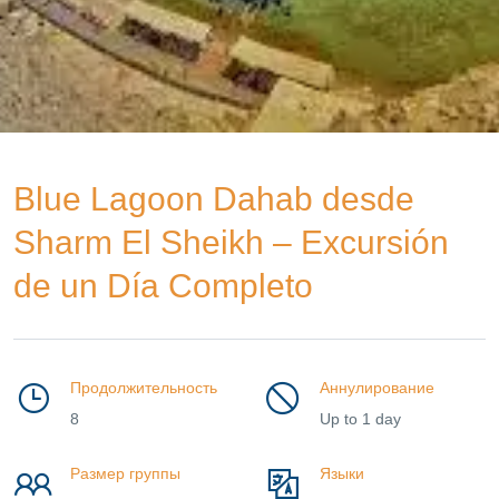
Blue Lagoon Dahab desde
Sharm El Sheikh – Excursión
de un Día Completo
Продолжительность
Аннулирование
8
Up to 1 day
Размер группы
Языки