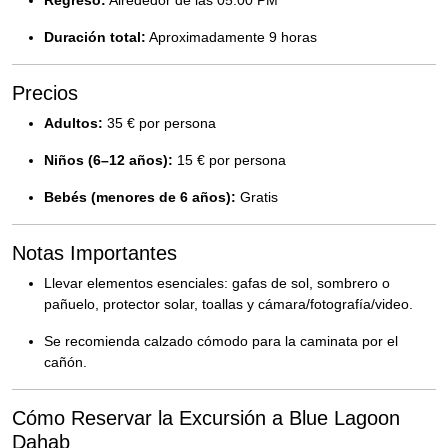
Regreso:
Alrededor de las 05:00 PM
Duración total:
Aproximadamente 9 horas
Precios
Adultos:
35 € por persona
Niños (6–12 años):
15 € por persona
Bebés (menores de 6 años):
Gratis
Notas Importantes
Llevar elementos esenciales: gafas de sol, sombrero o
pañuelo, protector solar, toallas y cámara/fotografía/video.
Se recomienda calzado cómodo para la caminata por el
cañón.
Cómo Reservar la Excursión a Blue Lagoon
Dahab